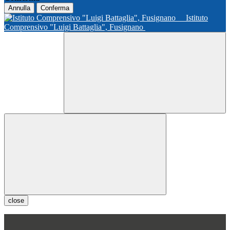
Annulla
Conferma
Istituto
Comprensivo "Luigi Battaglia", Fusignano
close