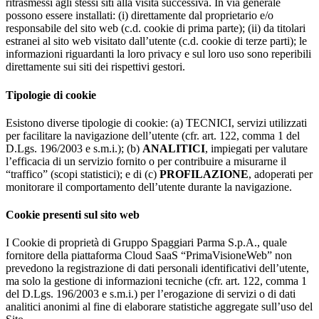
ritrasmessi agli stessi siti alla visita successiva. In via generale
possono essere installati: (i) direttamente dal proprietario e/o
responsabile del sito web (c.d. cookie di prima parte); (ii) da titolari
estranei al sito web visitato dall’utente (c.d. cookie di terze parti); le
informazioni riguardanti la loro privacy e sul loro uso sono reperibili
direttamente sui siti dei rispettivi gestori.
Tipologie di cookie
Esistono diverse tipologie di cookie: (a) TECNICI, servizi utilizzati
per facilitare la navigazione dell’utente (cfr. art. 122, comma 1 del
D.Lgs. 196/2003 e s.m.i.); (b)
ANALITICI
, impiegati per valutare
l’efficacia di un servizio fornito o per contribuire a misurarne il
“traffico” (scopi statistici); e di (c)
PROFILAZIONE
, adoperati per
monitorare il comportamento dell’utente durante la navigazione.
Cookie presenti sul sito web
I Cookie di proprietà di Gruppo Spaggiari Parma S.p.A., quale
fornitore della piattaforma Cloud SaaS “PrimaVisioneWeb” non
prevedono la registrazione di dati personali identificativi dell’utente,
ma solo la gestione di informazioni tecniche (cfr. art. 122, comma 1
del D.Lgs. 196/2003 e s.m.i.) per l’erogazione di servizi o di dati
analitici anonimi al fine di elaborare statistiche aggregate sull’uso del