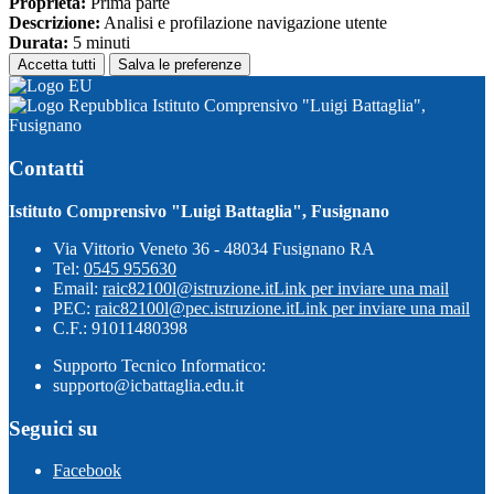
Proprieta:
Prima parte
Descrizione:
Analisi e profilazione navigazione utente
Durata:
5 minuti
Accetta tutti
Salva le preferenze
Istituto Comprensivo "Luigi Battaglia",
Fusignano
Contatti
Istituto Comprensivo "Luigi Battaglia", Fusignano
Via Vittorio Veneto 36 - 48034 Fusignano RA
Tel:
0545 955630
Email:
raic82100l@istruzione.it
Link per inviare una mail
PEC:
raic82100l@pec.istruzione.it
Link per inviare una mail
C.F.: 91011480398
Supporto Tecnico Informatico:
supporto@icbattaglia.edu.it
Seguici su
Facebook