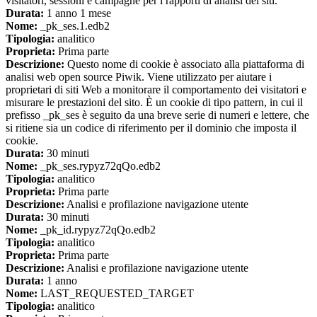
visitatori, sessioni e campagne per i rapporti di analisi dei siti.
Durata:
1 anno 1 mese
Nome:
_pk_ses.1.edb2
Tipologia:
analitico
Proprieta:
Prima parte
Descrizione:
Questo nome di cookie è associato alla piattaforma di
analisi web open source Piwik. Viene utilizzato per aiutare i
proprietari di siti Web a monitorare il comportamento dei visitatori e
misurare le prestazioni del sito. È un cookie di tipo pattern, in cui il
prefisso _pk_ses è seguito da una breve serie di numeri e lettere, che
si ritiene sia un codice di riferimento per il dominio che imposta il
cookie.
Durata:
30 minuti
Nome:
_pk_ses.rypyz72qQo.edb2
Tipologia:
analitico
Proprieta:
Prima parte
Descrizione:
Analisi e profilazione navigazione utente
Durata:
30 minuti
Nome:
_pk_id.rypyz72qQo.edb2
Tipologia:
analitico
Proprieta:
Prima parte
Descrizione:
Analisi e profilazione navigazione utente
Durata:
1 anno
Nome:
LAST_REQUESTED_TARGET
Tipologia:
analitico