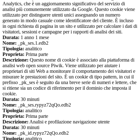
Analytics, che è un aggiornamento significativo del servizio di
analisi più comunemente utilizzato da Google. Questo cookie viene
utilizzato per distinguere utenti unici assegnando un numero
generato in modo casuale come identificatore del cliente. È incluso
in ogni richiesta di pagina in un sito e utilizzato per calcolare i dati di
visitatori, sessioni e campagne per i rapporti di analisi dei siti.
Durata:
1 anno 1 mese
Nome:
_pk_ses.1.edb2
Tipologia:
analitico
Proprieta:
Prima parte
Descrizione:
Questo nome di cookie è associato alla piattaforma di
analisi web open source Piwik. Viene utilizzato per aiutare i
proprietari di siti Web a monitorare il comportamento dei visitatori e
misurare le prestazioni del sito. È un cookie di tipo pattern, in cui il
prefisso _pk_ses è seguito da una breve serie di numeri e lettere, che
si ritiene sia un codice di riferimento per il dominio che imposta il
cookie.
Durata:
30 minuti
Nome:
_pk_ses.rypyz72qQo.edb2
Tipologia:
analitico
Proprieta:
Prima parte
Descrizione:
Analisi e profilazione navigazione utente
Durata:
30 minuti
Nome:
_pk_id.rypyz72qQo.edb2
Tipologia:
analitico