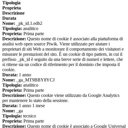
Tipologia
Proprieta
Descrizione
Durata
Nome:
_pk_id.1.edb2
Tipologia:
analitico
Proprieta:
Prima parte
Descrizione:
Questo nome di cookie è associato alla piattaforma di
analisi web open source Piwik. Viene utilizzato per aiutare i
proprietari di siti Web a monitorare il comportamento dei visitatori e
misurare le prestazioni del sito. È un cookie di tipo pattern, in cui il
prefisso _pk_id è seguito da una breve serie di numeri e lettere, che
si ritiene sia un codice di riferimento per il dominio che imposta il
cookie.
Durata:
1 anno
Nome:
_ga_MT9BBY8YCJ
Tipologia:
analitico
Proprieta:
Prima parte
Descrizione:
Questo cookie viene utilizzato da Google Analytics
per mantenere lo stato della sessione.
Durata:
1 anno 1 mese
Nome:
_ga
Tipologia:
tecnico
Proprieta:
Prima parte
Descrizione:
Questo nome di cookie è associato a Google Universal