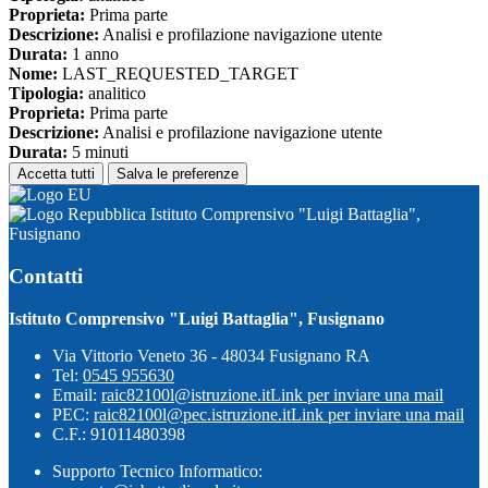
Proprieta:
Prima parte
Descrizione:
Analisi e profilazione navigazione utente
Durata:
1 anno
Nome:
LAST_REQUESTED_TARGET
Tipologia:
analitico
Proprieta:
Prima parte
Descrizione:
Analisi e profilazione navigazione utente
Durata:
5 minuti
Accetta tutti
Salva le preferenze
Istituto Comprensivo "Luigi Battaglia",
Fusignano
Contatti
Istituto Comprensivo "Luigi Battaglia", Fusignano
Via Vittorio Veneto 36 - 48034 Fusignano RA
Tel:
0545 955630
Email:
raic82100l@istruzione.it
Link per inviare una mail
PEC:
raic82100l@pec.istruzione.it
Link per inviare una mail
C.F.: 91011480398
Supporto Tecnico Informatico: