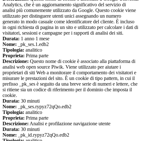
Analytics, che è un aggiornamento significativo del servizio di
analisi più comunemente utilizzato da Google. Questo cookie viene
utilizzato per distinguere utenti unici assegnando un numero
generato in modo casuale come identificatore del cliente. È incluso
in ogni richiesta di pagina in un sito e utilizzato per calcolare i dati di
visitatori, sessioni e campagne per i rapporti di analisi dei siti.
Durata:
1 anno 1 mese
Nome:
_pk_ses.1.edb2
Tipologia:
analitico
Proprieta:
Prima parte
Descrizione:
Questo nome di cookie è associato alla piattaforma di
analisi web open source Piwik. Viene utilizzato per aiutare i
proprietari di siti Web a monitorare il comportamento dei visitatori e
misurare le prestazioni del sito. È un cookie di tipo pattern, in cui il
prefisso _pk_ses è seguito da una breve serie di numeri e lettere, che
si ritiene sia un codice di riferimento per il dominio che imposta il
cookie.
Durata:
30 minuti
Nome:
_pk_ses.rypyz72qQo.edb2
Tipologia:
analitico
Proprieta:
Prima parte
Descrizione:
Analisi e profilazione navigazione utente
Durata:
30 minuti
Nome:
_pk_id.rypyz72qQo.edb2
Tipologia:
analitico