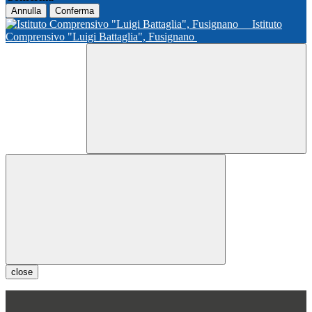
Annulla
Conferma
Istituto
Comprensivo "Luigi Battaglia", Fusignano
close