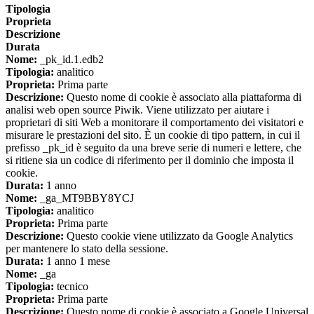
Tipologia
Proprieta
Descrizione
Durata
Nome:
_pk_id.1.edb2
Tipologia:
analitico
Proprieta:
Prima parte
Descrizione:
Questo nome di cookie è associato alla piattaforma di
analisi web open source Piwik. Viene utilizzato per aiutare i
proprietari di siti Web a monitorare il comportamento dei visitatori e
misurare le prestazioni del sito. È un cookie di tipo pattern, in cui il
prefisso _pk_id è seguito da una breve serie di numeri e lettere, che
si ritiene sia un codice di riferimento per il dominio che imposta il
cookie.
Durata:
1 anno
Nome:
_ga_MT9BBY8YCJ
Tipologia:
analitico
Proprieta:
Prima parte
Descrizione:
Questo cookie viene utilizzato da Google Analytics
per mantenere lo stato della sessione.
Durata:
1 anno 1 mese
Nome:
_ga
Tipologia:
tecnico
Proprieta:
Prima parte
Descrizione:
Questo nome di cookie è associato a Google Universal