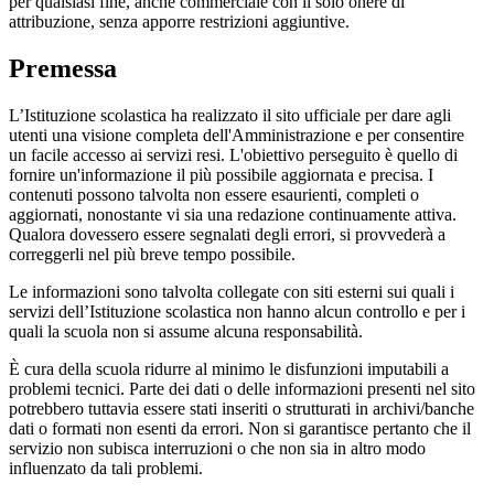
per qualsiasi fine, anche commerciale con il solo onere di
attribuzione, senza apporre restrizioni aggiuntive.
Premessa
L’Istituzione scolastica ha realizzato il sito ufficiale per dare agli
utenti una visione completa dell'Amministrazione e per consentire
un facile accesso ai servizi resi. L'obiettivo perseguito è quello di
fornire un'informazione il più possibile aggiornata e precisa. I
contenuti possono talvolta non essere esaurienti, completi o
aggiornati, nonostante vi sia una redazione continuamente attiva.
Qualora dovessero essere segnalati degli errori, si provvederà a
correggerli nel più breve tempo possibile.
Le informazioni sono talvolta collegate con siti esterni sui quali i
servizi dell’Istituzione scolastica non hanno alcun controllo e per i
quali la scuola non si assume alcuna responsabilità.
È cura della scuola ridurre al minimo le disfunzioni imputabili a
problemi tecnici. Parte dei dati o delle informazioni presenti nel sito
potrebbero tuttavia essere stati inseriti o strutturati in archivi/banche
dati o formati non esenti da errori. Non si garantisce pertanto che il
servizio non subisca interruzioni o che non sia in altro modo
influenzato da tali problemi.