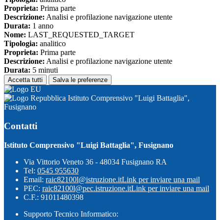
Proprieta:
Prima parte
Descrizione:
Analisi e profilazione navigazione utente
Durata:
1 anno
Nome:
LAST_REQUESTED_TARGET
Tipologia:
analitico
Proprieta:
Prima parte
Descrizione:
Analisi e profilazione navigazione utente
Durata:
5 minuti
Accetta tutti
Salva le preferenze
Istituto Comprensivo "Luigi Battaglia",
Fusignano
Contatti
Istituto Comprensivo "Luigi Battaglia", Fusignano
Via Vittorio Veneto 36 - 48034 Fusignano RA
Tel:
0545 955630
Email:
raic82100l@istruzione.it
Link per inviare una mail
PEC:
raic82100l@pec.istruzione.it
Link per inviare una mail
C.F.: 91011480398
Supporto Tecnico Informatico: