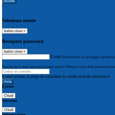
-
Entra con SPID
Entra con CIE
Seleziona utente
button close
×
Recupero password
button close
×
E-mail
Verrà inviato un messaggio all'indirizz
Non hai una e-mail associata al nome utente? Effettua il reset della password tram
E-mail inviata, si prega di controllare la casella di posta elettronica!
Errore
Chiudi
Successo
Chiudi
Informazione