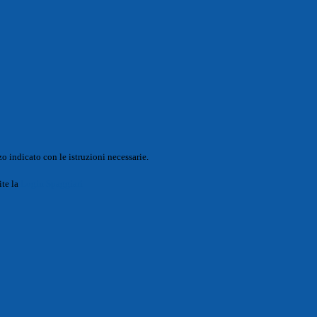
o indicato con le istruzioni necessarie.
ite la
Login Spaggiari