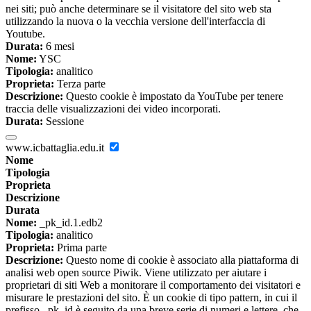
nei siti; può anche determinare se il visitatore del sito web sta
utilizzando la nuova o la vecchia versione dell'interfaccia di
Youtube.
Durata:
6 mesi
Nome:
YSC
Tipologia:
analitico
Proprieta:
Terza parte
Descrizione:
Questo cookie è impostato da YouTube per tenere
traccia delle visualizzazioni dei video incorporati.
Durata:
Sessione
www.icbattaglia.edu.it
Nome
Tipologia
Proprieta
Descrizione
Durata
Nome:
_pk_id.1.edb2
Tipologia:
analitico
Proprieta:
Prima parte
Descrizione:
Questo nome di cookie è associato alla piattaforma di
analisi web open source Piwik. Viene utilizzato per aiutare i
proprietari di siti Web a monitorare il comportamento dei visitatori e
misurare le prestazioni del sito. È un cookie di tipo pattern, in cui il
prefisso _pk_id è seguito da una breve serie di numeri e lettere, che