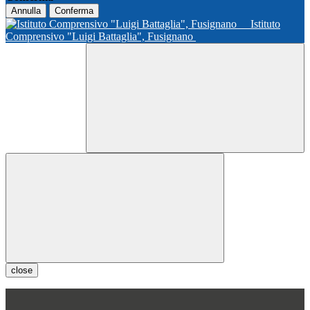
Annulla
Conferma
Istituto
Comprensivo "Luigi Battaglia", Fusignano
close