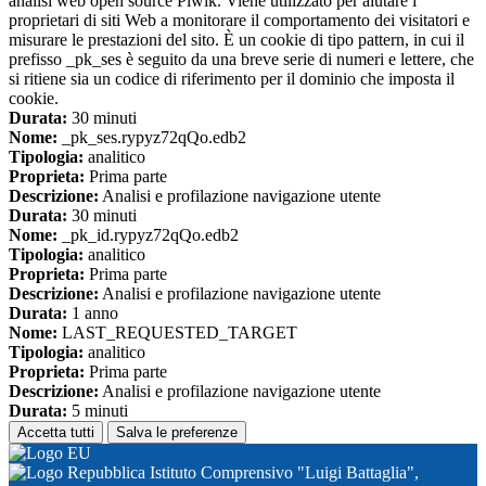
analisi web open source Piwik. Viene utilizzato per aiutare i
proprietari di siti Web a monitorare il comportamento dei visitatori e
misurare le prestazioni del sito. È un cookie di tipo pattern, in cui il
prefisso _pk_ses è seguito da una breve serie di numeri e lettere, che
si ritiene sia un codice di riferimento per il dominio che imposta il
cookie.
Durata:
30 minuti
Nome:
_pk_ses.rypyz72qQo.edb2
Tipologia:
analitico
Proprieta:
Prima parte
Descrizione:
Analisi e profilazione navigazione utente
Durata:
30 minuti
Nome:
_pk_id.rypyz72qQo.edb2
Tipologia:
analitico
Proprieta:
Prima parte
Descrizione:
Analisi e profilazione navigazione utente
Durata:
1 anno
Nome:
LAST_REQUESTED_TARGET
Tipologia:
analitico
Proprieta:
Prima parte
Descrizione:
Analisi e profilazione navigazione utente
Durata:
5 minuti
Accetta tutti
Salva le preferenze
Istituto Comprensivo "Luigi Battaglia",