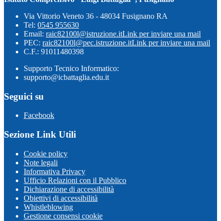
Via Vittorio Veneto 36 - 48034 Fusignano RA
Tel:
0545 955630
Email:
raic82100l@istruzione.it
Link per inviare una mail
PEC:
raic82100l@pec.istruzione.it
Link per inviare una mail
C.F.: 91011480398
Supporto Tecnico Informatico:
supporto@icbattaglia.edu.it
Seguici su
Facebook
Sezione Link Utili
Cookie policy
Note legali
Informativa Privacy
Ufficio Relazioni con il Pubblico
Dichiarazione di accessibilità
Obiettivi di accessibilità
Whistleblowing
Gestione consensi cookie