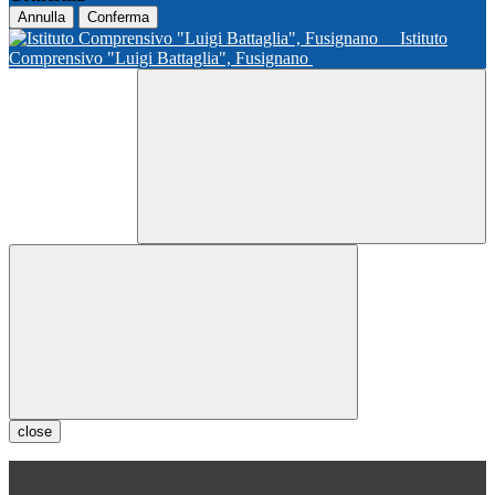
Annulla
Conferma
Istituto
Comprensivo "Luigi Battaglia", Fusignano
close