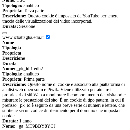
Nome:
YSC
Tipologia:
analitico
Proprieta:
Terza parte
Descrizione:
Questo cookie è impostato da YouTube per tenere
traccia delle visualizzazioni dei video incorporati.
Durata:
Sessione
www.icbattaglia.edu.it
Nome
Tipologia
Proprieta
Descrizione
Durata
Nome:
_pk_id.1.edb2
Tipologia:
analitico
Proprieta:
Prima parte
Descrizione:
Questo nome di cookie è associato alla piattaforma di
analisi web open source Piwik. Viene utilizzato per aiutare i
proprietari di siti Web a monitorare il comportamento dei visitatori e
misurare le prestazioni del sito. È un cookie di tipo pattern, in cui il
prefisso _pk_id è seguito da una breve serie di numeri e lettere, che
si ritiene sia un codice di riferimento per il dominio che imposta il
cookie.
Durata:
1 anno
Nome:
_ga_MT9BBY8YCJ