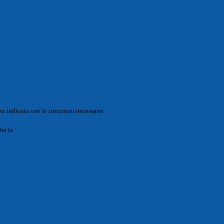
o indicato con le istruzioni necessarie.
ite la
Login Spaggiari