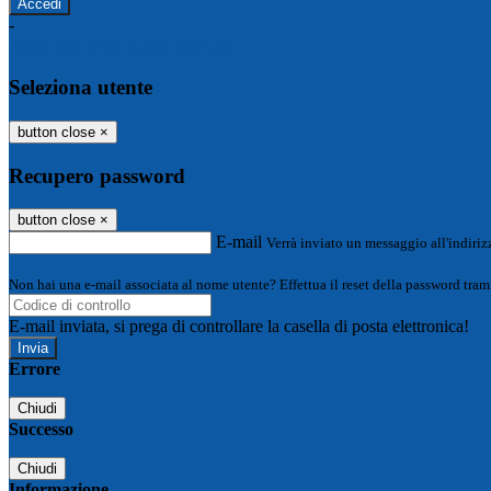
-
Entra con SPID
Entra con CIE
Seleziona utente
button close
×
Recupero password
button close
×
E-mail
Verrà inviato un messaggio all'indirizz
Non hai una e-mail associata al nome utente? Effettua il reset della password tram
E-mail inviata, si prega di controllare la casella di posta elettronica!
Errore
Chiudi
Successo
Chiudi
Informazione