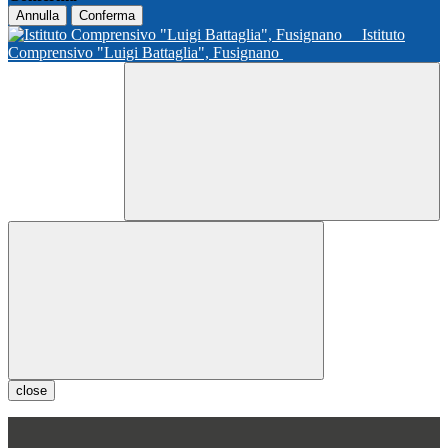
Annulla
Conferma
Istituto
Comprensivo "Luigi Battaglia", Fusignano
close