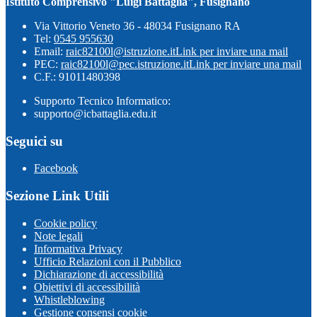
Istituto Comprensivo "Luigi Battaglia", Fusignano
Via Vittorio Veneto 36 - 48034 Fusignano RA
Tel:
0545 955630
Email:
raic82100l@istruzione.it
Link per inviare una mail
PEC:
raic82100l@pec.istruzione.it
Link per inviare una mail
C.F.: 91011480398
Supporto Tecnico Informatico:
supporto@icbattaglia.edu.it
Seguici su
Facebook
Sezione Link Utili
Cookie policy
Note legali
Informativa Privacy
Ufficio Relazioni con il Pubblico
Dichiarazione di accessibilità
Obiettivi di accessibilità
Whistleblowing
Gestione consensi cookie