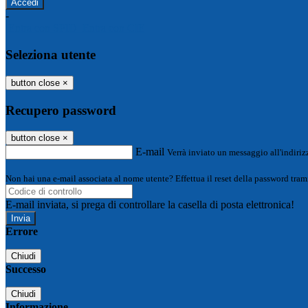
-
Entra con SPID
Entra con CIE
Seleziona utente
button close
×
Recupero password
button close
×
E-mail
Verrà inviato un messaggio all'indirizz
Non hai una e-mail associata al nome utente? Effettua il reset della password tram
E-mail inviata, si prega di controllare la casella di posta elettronica!
Errore
Chiudi
Successo
Chiudi
Informazione