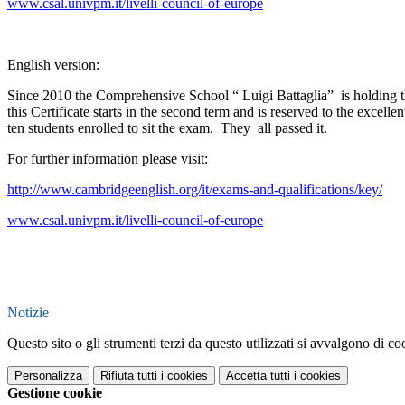
www.csal.univpm.it/livelli-council-of-europe
English version:
Since 2010 the Comprehensive School “ Luigi Battaglia” is holding 
this Certificate starts in the second term and is reserved to the excel
ten students enrolled to sit the exam. They all passed it.
For further information please visit:
http://www.cambridgeenglish.org/it/exams-and-qualifications/key/
www.csal.univpm.it/livelli-council-of-europe
Notizie
Questo sito o gli strumenti terzi da questo utilizzati si avvalgono di coo
Personalizza
Rifiuta tutti
i cookies
Accetta tutti
i cookies
Gestione cookie