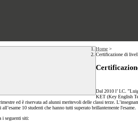
Home
>
Certificazione di liv
Certificazio
Dal 2010 l’ I.C. ”Luig
KET (Key English Test
imestre ed è riservata ad alunni meritevoli delle classi terze. L’insegna
ti all’esame 10 studenti che hanno tutti superato brillantemente l'esame
 i seguenti siti: