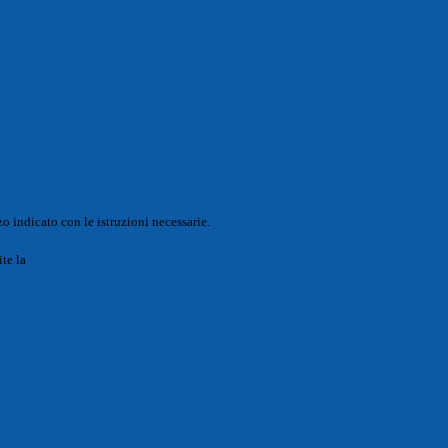
o indicato con le istruzioni necessarie.
ite la
Login Spaggiari