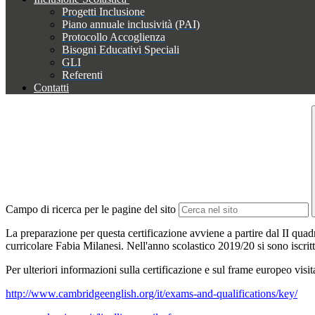
Progetti Inclusione
Piano annuale inclusività (PAI)
Protocollo Accoglienza
Bisogni Educativi Speciali
GLI
Referenti
Contatti
Campo di ricerca per le pagine del sito
La preparazione per questa certificazione avviene a partire dal II quadr
curricolare Fabia Milanesi. Nell'anno scolastico 2019/20 si sono iscrit
Per ulteriori informazioni sulla certificazione e sul frame europeo visita
http://www.cambridgeenglish.org/it/exams-and-qualifications/key/