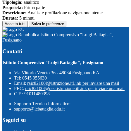
Tipologia:
analitico
Proprieta:
Prima parte
Descrizione:
Analisi e profilazione navigazione utente
Durata:
5 minuti
Accetta tutti
Salva le preferenze
Istituto Comprensivo "Luigi Battaglia",
Fusignano
Contatti
Istituto Comprensivo "Luigi Battaglia", Fusignano
Via Vittorio Veneto 36 - 48034 Fusignano RA
Tel:
0545 955630
Email:
raic82100l@istruzione.it
Link per inviare una mail
PEC:
raic82100l@pec.istruzione.it
Link per inviare una mail
C.F.: 91011480398
Supporto Tecnico Informatico:
supporto@icbattaglia.edu.it
Seguici su