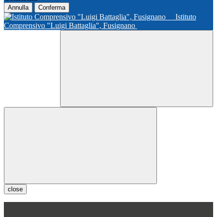
Annulla
Conferma
Istituto
Comprensivo "Luigi Battaglia", Fusignano
close