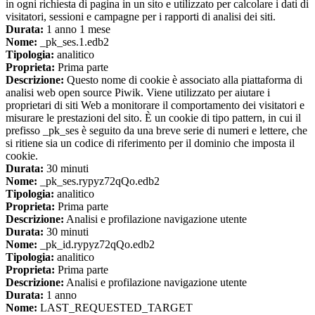
in ogni richiesta di pagina in un sito e utilizzato per calcolare i dati di
visitatori, sessioni e campagne per i rapporti di analisi dei siti.
Durata:
1 anno 1 mese
Nome:
_pk_ses.1.edb2
Tipologia:
analitico
Proprieta:
Prima parte
Descrizione:
Questo nome di cookie è associato alla piattaforma di
analisi web open source Piwik. Viene utilizzato per aiutare i
proprietari di siti Web a monitorare il comportamento dei visitatori e
misurare le prestazioni del sito. È un cookie di tipo pattern, in cui il
prefisso _pk_ses è seguito da una breve serie di numeri e lettere, che
si ritiene sia un codice di riferimento per il dominio che imposta il
cookie.
Durata:
30 minuti
Nome:
_pk_ses.rypyz72qQo.edb2
Tipologia:
analitico
Proprieta:
Prima parte
Descrizione:
Analisi e profilazione navigazione utente
Durata:
30 minuti
Nome:
_pk_id.rypyz72qQo.edb2
Tipologia:
analitico
Proprieta:
Prima parte
Descrizione:
Analisi e profilazione navigazione utente
Durata:
1 anno
Nome:
LAST_REQUESTED_TARGET