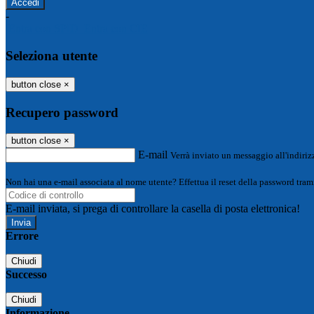
-
Entra con SPID
Entra con CIE
Seleziona utente
button close
×
Recupero password
button close
×
E-mail
Verrà inviato un messaggio all'indirizz
Non hai una e-mail associata al nome utente? Effettua il reset della password tram
E-mail inviata, si prega di controllare la casella di posta elettronica!
Errore
Chiudi
Successo
Chiudi
Informazione