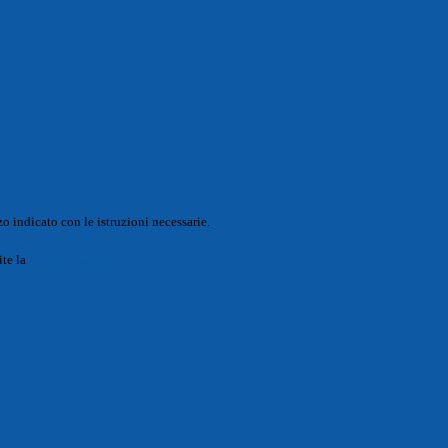
o indicato con le istruzioni necessarie.
ite la
Login Spaggiari