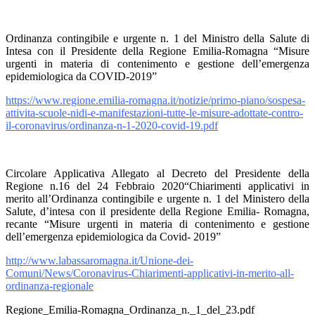
Ordinanza contingibile e urgente n. 1 del Ministro della Salute di
Intesa con il Presidente della Regione Emilia-Romagna “Misure
urgenti in materia di contenimento e gestione dell’emergenza
epidemiologica da COVID-2019”
https://www.regione.emilia-romagna.it/notizie/primo-piano/sospesa-
attivita-scuole-nidi-e-manifestazioni-tutte-le-misure-adottate-contro-
il-coronavirus/ordinanza-n-1-2020-covid-19.pdf
Circolare Applicativa Allegato al Decreto del Presidente della
Regione n.16 del 24 Febbraio 2020“Chiarimenti applicativi in
merito all’Ordinanza contingibile e urgente n. 1 del Ministero della
Salute, d’intesa con il presidente della Regione Emilia- Romagna,
recante “Misure urgenti in materia di contenimento e gestione
dell’emergenza epidemiologica da Covid- 2019”
http://www.labassaromagna.it/Unione-dei-
Comuni/News/Coronavirus-Chiarimenti-applicativi-in-merito-all-
ordinanza-regionale
Regione_Emilia-Romagna_Ordinanza_n._1_del_23.pdf