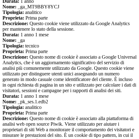
Durata:
1 anno
Nome:
_ga_MT9BBY8YCJ
Tipologia:
analitico
Proprieta:
Prima parte
Descrizione:
Questo cookie viene utilizzato da Google Analytics
per mantenere lo stato della sessione.
Durata:
1 anno 1 mese
Nome:
_ga
Tipologia:
tecnico
Proprieta:
Prima parte
Descrizione:
Questo nome di cookie è associato a Google Universal
Analytics, che è un aggiornamento significativo del servizio di
analisi più comunemente utilizzato da Google. Questo cookie viene
utilizzato per distinguere utenti unici assegnando un numero
generato in modo casuale come identificatore del cliente. È incluso
in ogni richiesta di pagina in un sito e utilizzato per calcolare i dati di
visitatori, sessioni e campagne per i rapporti di analisi dei siti.
Durata:
1 anno 1 mese
Nome:
_pk_ses.1.edb2
Tipologia:
analitico
Proprieta:
Prima parte
Descrizione:
Questo nome di cookie è associato alla piattaforma di
analisi web open source Piwik. Viene utilizzato per aiutare i
proprietari di siti Web a monitorare il comportamento dei visitatori e
misurare le prestazioni del sito. È un cookie di tipo pattern, in cui il