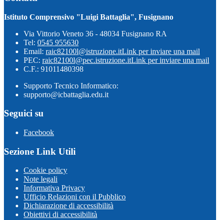
Istituto Comprensivo "Luigi Battaglia", Fusignano
Via Vittorio Veneto 36 - 48034 Fusignano RA
Tel:
0545 955630
Email:
raic82100l@istruzione.it
Link per inviare una mail
PEC:
raic82100l@pec.istruzione.it
Link per inviare una mail
C.F.: 91011480398
Supporto Tecnico Informatico:
supporto@icbattaglia.edu.it
Seguici su
Facebook
Sezione Link Utili
Cookie policy
Note legali
Informativa Privacy
Ufficio Relazioni con il Pubblico
Dichiarazione di accessibilità
Obiettivi di accessibilità