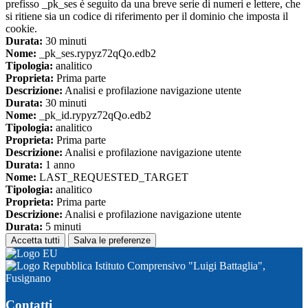
prefisso _pk_ses è seguito da una breve serie di numeri e lettere, che
si ritiene sia un codice di riferimento per il dominio che imposta il
cookie.
Durata:
30 minuti
Nome:
_pk_ses.rypyz72qQo.edb2
Tipologia:
analitico
Proprieta:
Prima parte
Descrizione:
Analisi e profilazione navigazione utente
Durata:
30 minuti
Nome:
_pk_id.rypyz72qQo.edb2
Tipologia:
analitico
Proprieta:
Prima parte
Descrizione:
Analisi e profilazione navigazione utente
Durata:
1 anno
Nome:
LAST_REQUESTED_TARGET
Tipologia:
analitico
Proprieta:
Prima parte
Descrizione:
Analisi e profilazione navigazione utente
Durata:
5 minuti
Accetta tutti
Salva le preferenze
Istituto Comprensivo "Luigi Battaglia",
Fusignano
Contatti