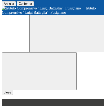
Annulla
Conferma
Istituto
Comprensivo "Luigi Battaglia", Fusignano
close