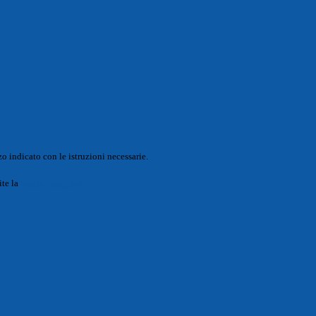
o indicato con le istruzioni necessarie.
ite la
Login Spaggiari