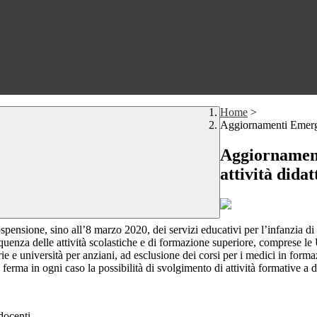
Home
>
Aggiornamenti Emerge
Aggiornamen
attività didat
nsione, sino all’8 marzo 2020, dei servizi educativi per l’infanzia di cu
equenza delle attività scolastiche e di formazione superiore, comprese le 
arie e università per anziani, ad esclusione dei corsi per i medici in form
, ferma in ogni caso la possibilità di svolgimento di attività formative a d
docenti.