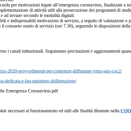
uola per motivazioni legate all’emergenza coronavirus, finalizzate a tutel
mplementazione di attività utili alla prosecuzione dei programmi di stu
e ad inviare secondo le modalità digitali.
abili e indispensabili motivazioni di servizio, a seguito di valutazione e
à il consueto orario di servizio (ore 7.30), seguendo le disposizioni de
erso i canali istituzionali. Seguiranno precisazioni e aggiornamenti quan
arzo-2020-provvedimenti-per-contenere-diffusione-virus-sars-coc2/
na-dedicata-e-faq-ministero-dellistruzione/
che Emergenza Coronavirus.pdf
kie necessari al funzionamento ed utili alle finalità illustrate nella
COO