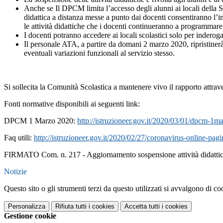
Anche se Il DPCM limita l’accesso degli alunni ai locali della Sc
didattica a distanza messe a punto dai docenti consentiranno l’i
le attività didattiche che i docenti continueranno a programmare 
I docenti potranno accedere ai locali scolastici solo per inderog
Il personale ATA, a partire da domani 2 marzo 2020, ripristiner
eventuali variazioni funzionali al servizio stesso.
Si sollecita la Comunità Scolastica a mantenere vivo il rapporto attrav
Fonti normative disponibili ai seguenti link:
DPCM 1 Marzo 2020:
http://istruzioneer.gov.it/2020/03/01/dpcm-1m
Faq utili:
http://istruzioneer.gov.it/2020/02/27/coronavirus-online-pagi
FIRMATO Com. n. 217 - Aggiornamento sospensione attività didatti
Notizie
Questo sito o gli strumenti terzi da questo utilizzati si avvalgono di coo
Personalizza
Rifiuta tutti
i cookies
Accetta tutti
i cookies
Gestione cookie