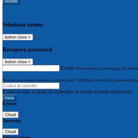
-
Entra con SPID
Entra con CIE
Seleziona utente
button close
×
Recupero password
button close
×
E-mail
Verrà inviato un messaggio all'indirizz
Non hai una e-mail associata al nome utente? Effettua il reset della password tram
E-mail inviata, si prega di controllare la casella di posta elettronica!
Errore
Chiudi
Successo
Chiudi
Informazione