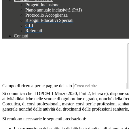
Progetti Inclusione
Piano annuale inclusività (PAI)
Protocollo Accoglienza
Bisogni Educativi Speciali
GLI
Referenti
Contatti
Campo di ricerca per le pagine del sito
Si comunica che il DPCM 1 Marzo 2020, l’art.2, lettera e), dispone sospe
attività didattiche nelle scuole di ogni ordine e grado, nonché della fr
Coreutica, di corsi professionali, master, corsi per le professioni sanit
generale nonché delle attività dei tirocinanti delle professioni sanitarie
Si rendono necessarie le seguenti precisazioni:
La sospensione delle attività didattiche è rivolta agli alunni e ai 