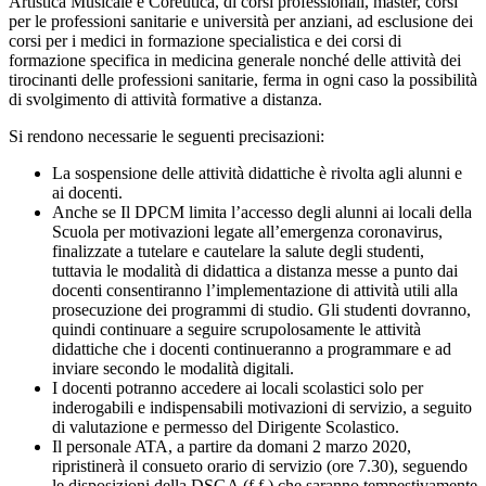
Artistica Musicale e Coreutica, di corsi professionali, master, corsi
per le professioni sanitarie e università per anziani, ad esclusione dei
corsi per i medici in formazione specialistica e dei corsi di
formazione specifica in medicina generale nonché delle attività dei
tirocinanti delle professioni sanitarie, ferma in ogni caso la possibilità
di svolgimento di attività formative a distanza.
Si rendono necessarie le seguenti precisazioni:
La sospensione delle attività didattiche è rivolta agli alunni e
ai docenti.
Anche se Il DPCM limita l’accesso degli alunni ai locali della
Scuola per motivazioni legate all’emergenza coronavirus,
finalizzate a tutelare e cautelare la salute degli studenti,
tuttavia le modalità di didattica a distanza messe a punto dai
docenti consentiranno l’implementazione di attività utili alla
prosecuzione dei programmi di studio. Gli studenti dovranno,
quindi continuare a seguire scrupolosamente le attività
didattiche che i docenti continueranno a programmare e ad
inviare secondo le modalità digitali.
I docenti potranno accedere ai locali scolastici solo per
inderogabili e indispensabili motivazioni di servizio, a seguito
di valutazione e permesso del Dirigente Scolastico.
Il personale ATA, a partire da domani 2 marzo 2020,
ripristinerà il consueto orario di servizio (ore 7.30), seguendo
le disposizioni della DSGA (f.f.) che saranno tempestivamente