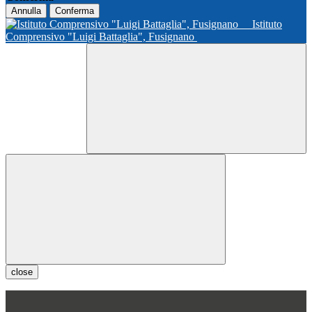
Annulla
Conferma
Istituto
Comprensivo "Luigi Battaglia", Fusignano
close