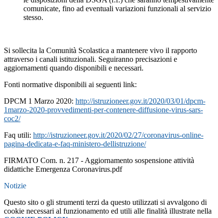
comunicate, fino ad eventuali variazioni funzionali al servizio
stesso.
Si sollecita la Comunità Scolastica a mantenere vivo il rapporto
attraverso i canali istituzionali. Seguiranno precisazioni e
aggiornamenti quando disponibili e necessari.
Fonti normative disponibili ai seguenti link:
DPCM 1 Marzo 2020:
http://istruzioneer.gov.it/2020/03/01/dpcm-
1marzo-2020-provvedimenti-per-contenere-diffusione-virus-sars-
coc2/
Faq utili:
http://istruzioneer.gov.it/2020/02/27/coronavirus-online-
pagina-dedicata-e-faq-ministero-dellistruzione/
FIRMATO Com. n. 217 - Aggiornamento sospensione attività
didattiche Emergenza Coronavirus.pdf
Notizie
Questo sito o gli strumenti terzi da questo utilizzati si avvalgono di
cookie necessari al funzionamento ed utili alle finalità illustrate nella