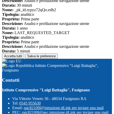
Descrizione:
Analisi e profilazione navigazione utente
Durata:
30 minuti
Nome:
_pk_id.rypyz72qQo.edb2
Tipologia:
analitico
Proprieta:
Prima parte
Descrizione:
Analisi e profilazione navigazione utente
Durata:
1 anno
Nome:
LAST_REQUESTED_TARGET
Tipologia:
analitico
Proprieta:
Prima parte
Descrizione:
Analisi e profilazione navigazione utente
Durata:
5 minuti
Accetta tutti
Salva le preferenze
Istituto Comprensivo "Luigi Battaglia",
Fusignano
Contatti
Istituto Comprensivo "Luigi Battaglia", Fusignano
Via Vittorio Veneto 36 - 48034 Fusignano RA
Tel:
0545 955630
Email:
raic82100l@istruzione.it
Link per inviare una mail
PEC:
raic82100l@pec.istruzione.it
Link per inviare una mail