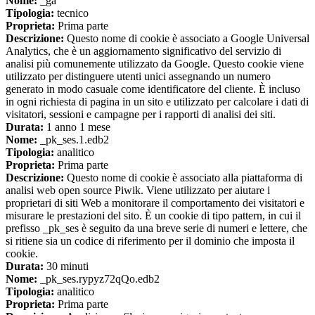
Nome:
_ga
Tipologia:
tecnico
Proprieta:
Prima parte
Descrizione:
Questo nome di cookie è associato a Google Universal
Analytics, che è un aggiornamento significativo del servizio di
analisi più comunemente utilizzato da Google. Questo cookie viene
utilizzato per distinguere utenti unici assegnando un numero
generato in modo casuale come identificatore del cliente. È incluso
in ogni richiesta di pagina in un sito e utilizzato per calcolare i dati di
visitatori, sessioni e campagne per i rapporti di analisi dei siti.
Durata:
1 anno 1 mese
Nome:
_pk_ses.1.edb2
Tipologia:
analitico
Proprieta:
Prima parte
Descrizione:
Questo nome di cookie è associato alla piattaforma di
analisi web open source Piwik. Viene utilizzato per aiutare i
proprietari di siti Web a monitorare il comportamento dei visitatori e
misurare le prestazioni del sito. È un cookie di tipo pattern, in cui il
prefisso _pk_ses è seguito da una breve serie di numeri e lettere, che
si ritiene sia un codice di riferimento per il dominio che imposta il
cookie.
Durata:
30 minuti
Nome:
_pk_ses.rypyz72qQo.edb2
Tipologia:
analitico
Proprieta:
Prima parte