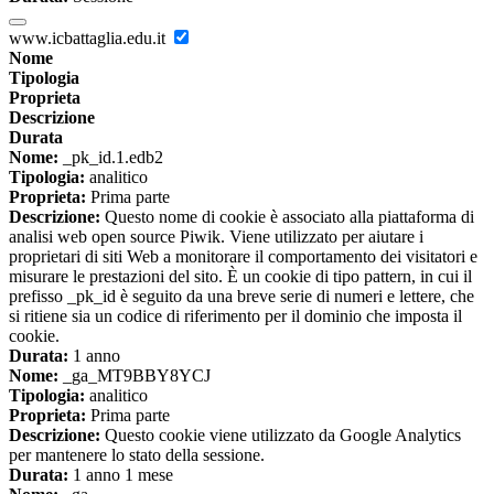
www.icbattaglia.edu.it
Nome
Tipologia
Proprieta
Descrizione
Durata
Nome:
_pk_id.1.edb2
Tipologia:
analitico
Proprieta:
Prima parte
Descrizione:
Questo nome di cookie è associato alla piattaforma di
analisi web open source Piwik. Viene utilizzato per aiutare i
proprietari di siti Web a monitorare il comportamento dei visitatori e
misurare le prestazioni del sito. È un cookie di tipo pattern, in cui il
prefisso _pk_id è seguito da una breve serie di numeri e lettere, che
si ritiene sia un codice di riferimento per il dominio che imposta il
cookie.
Durata:
1 anno
Nome:
_ga_MT9BBY8YCJ
Tipologia:
analitico
Proprieta:
Prima parte
Descrizione:
Questo cookie viene utilizzato da Google Analytics
per mantenere lo stato della sessione.
Durata:
1 anno 1 mese