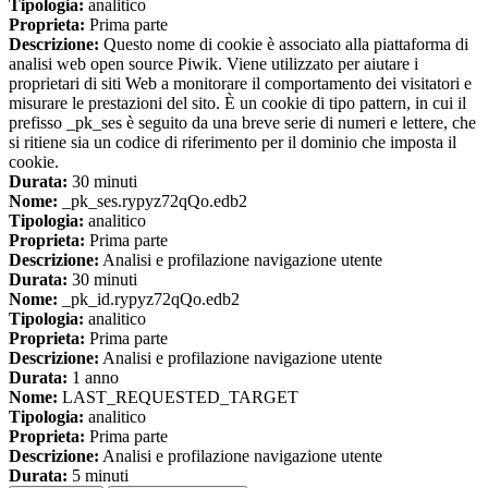
Tipologia:
analitico
Proprieta:
Prima parte
Descrizione:
Questo nome di cookie è associato alla piattaforma di
analisi web open source Piwik. Viene utilizzato per aiutare i
proprietari di siti Web a monitorare il comportamento dei visitatori e
misurare le prestazioni del sito. È un cookie di tipo pattern, in cui il
prefisso _pk_ses è seguito da una breve serie di numeri e lettere, che
si ritiene sia un codice di riferimento per il dominio che imposta il
cookie.
Durata:
30 minuti
Nome:
_pk_ses.rypyz72qQo.edb2
Tipologia:
analitico
Proprieta:
Prima parte
Descrizione:
Analisi e profilazione navigazione utente
Durata:
30 minuti
Nome:
_pk_id.rypyz72qQo.edb2
Tipologia:
analitico
Proprieta:
Prima parte
Descrizione:
Analisi e profilazione navigazione utente
Durata:
1 anno
Nome:
LAST_REQUESTED_TARGET
Tipologia:
analitico
Proprieta:
Prima parte
Descrizione:
Analisi e profilazione navigazione utente
Durata:
5 minuti