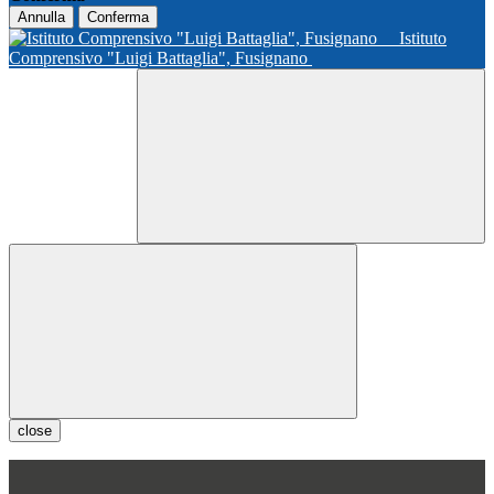
Annulla
Conferma
Istituto
Comprensivo "Luigi Battaglia", Fusignano
close