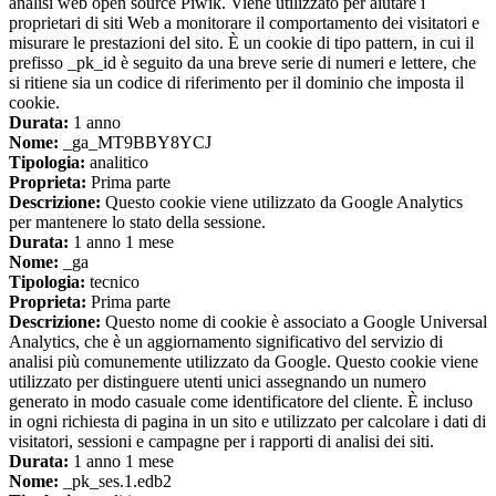
analisi web open source Piwik. Viene utilizzato per aiutare i
proprietari di siti Web a monitorare il comportamento dei visitatori e
misurare le prestazioni del sito. È un cookie di tipo pattern, in cui il
prefisso _pk_id è seguito da una breve serie di numeri e lettere, che
si ritiene sia un codice di riferimento per il dominio che imposta il
cookie.
Durata:
1 anno
Nome:
_ga_MT9BBY8YCJ
Tipologia:
analitico
Proprieta:
Prima parte
Descrizione:
Questo cookie viene utilizzato da Google Analytics
per mantenere lo stato della sessione.
Durata:
1 anno 1 mese
Nome:
_ga
Tipologia:
tecnico
Proprieta:
Prima parte
Descrizione:
Questo nome di cookie è associato a Google Universal
Analytics, che è un aggiornamento significativo del servizio di
analisi più comunemente utilizzato da Google. Questo cookie viene
utilizzato per distinguere utenti unici assegnando un numero
generato in modo casuale come identificatore del cliente. È incluso
in ogni richiesta di pagina in un sito e utilizzato per calcolare i dati di
visitatori, sessioni e campagne per i rapporti di analisi dei siti.
Durata:
1 anno 1 mese
Nome:
_pk_ses.1.edb2