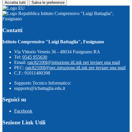
Accetta tutti
Salva le preferenze
Istituto Comprensivo "Luigi Battaglia",
Fusignano
Contatti
Istituto Comprensivo "Luigi Battaglia", Fusignano
Via Vittorio Veneto 36 - 48034 Fusignano RA
Tel:
0545 955630
Email:
raic82100l@istruzione.it
Link per inviare una mail
PEC:
raic82100l@pec.istruzione.it
Link per inviare una mail
C.F.: 91011480398
Supporto Tecnico Informatico:
supporto@icbattaglia.edu.it
Seguici su
Facebook
Sezione Link Utili