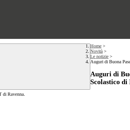
Home
>
Novità
>
Le notizie
>
Auguri di Buona Pasqu
Auguri di Buo
Scolastico d
UST di Ravenna.