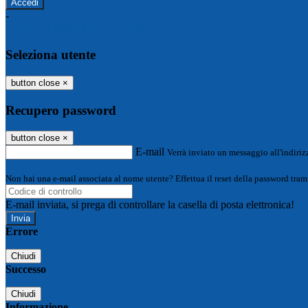
-
Entra con SPID
Entra con CIE
Seleziona utente
button close
×
Recupero password
button close
×
E-mail
Verrà inviato un messaggio all'indirizz
Non hai una e-mail associata al nome utente? Effettua il reset della password tram
E-mail inviata, si prega di controllare la casella di posta elettronica!
Errore
Chiudi
Successo
Chiudi
Informazione