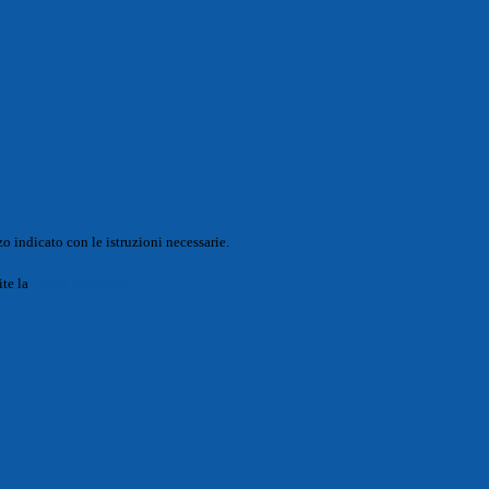
o indicato con le istruzioni necessarie.
ite la
Login Spaggiari