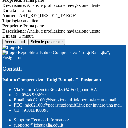
Proprieta:
Prima parte
Descrizione:
Analisi e profilazione navigazione utente
Durata:
1 anno
Nome:
LAST_REQUESTED_TARGET
Tipologia:
analitico
Proprieta:
Prima parte
Descrizione:
Analisi e profilazione navigazione utente
Durata:
5 minuti
Accetta tutti
Salva le preferenze
Istituto Comprensivo "Luigi Battaglia",
Fusignano
Contatti
Istituto Comprensivo "Luigi Battaglia", Fusignano
Via Vittorio Veneto 36 - 48034 Fusignano RA
Tel:
0545 955630
Email:
raic82100l@istruzione.it
Link per inviare una mail
PEC:
raic82100l@pec.istruzione.it
Link per inviare una mail
C.F.: 91011480398
Supporto Tecnico Informatico:
supporto@icbattaglia.edu.it