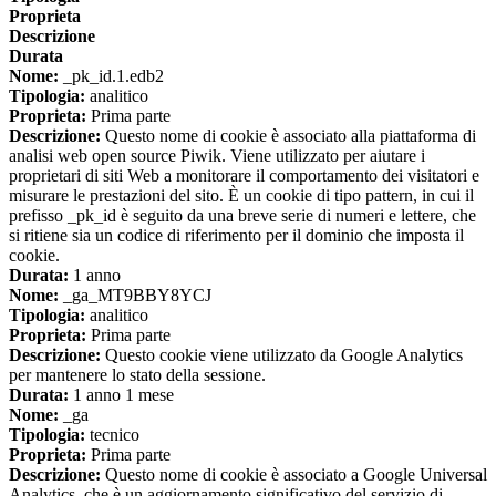
Proprieta
Descrizione
Durata
Nome:
_pk_id.1.edb2
Tipologia:
analitico
Proprieta:
Prima parte
Descrizione:
Questo nome di cookie è associato alla piattaforma di
analisi web open source Piwik. Viene utilizzato per aiutare i
proprietari di siti Web a monitorare il comportamento dei visitatori e
misurare le prestazioni del sito. È un cookie di tipo pattern, in cui il
prefisso _pk_id è seguito da una breve serie di numeri e lettere, che
si ritiene sia un codice di riferimento per il dominio che imposta il
cookie.
Durata:
1 anno
Nome:
_ga_MT9BBY8YCJ
Tipologia:
analitico
Proprieta:
Prima parte
Descrizione:
Questo cookie viene utilizzato da Google Analytics
per mantenere lo stato della sessione.
Durata:
1 anno 1 mese
Nome:
_ga
Tipologia:
tecnico
Proprieta:
Prima parte
Descrizione:
Questo nome di cookie è associato a Google Universal
Analytics, che è un aggiornamento significativo del servizio di