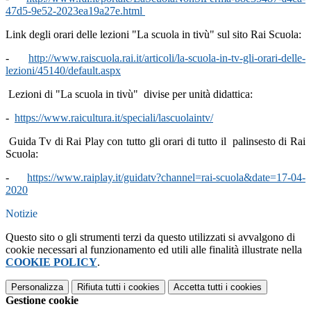
47d5-9e52-2023ea19a27e.html
Link degli orari delle lezioni "La scuola in tivù" sul sito Rai Scuola:
-
http://www.raiscuola.rai.it/articoli/la-scuola-in-tv-gli-orari-delle-
lezioni/45140/default.aspx
Lezioni di "La scuola in tivù" divise per unità didattica:
-
https://www.raicultura.it/speciali/lascuolaintv/
Guida Tv di Rai Play con tutto gli orari di tutto il palinsesto di Rai
Scuola:
-
https://www.raiplay.it/guidatv?channel=rai-scuola&date=17-04-
2020
Notizie
Questo sito o gli strumenti terzi da questo utilizzati si avvalgono di
cookie necessari al funzionamento ed utili alle finalità illustrate nella
COOKIE POLICY
.
Personalizza
Rifiuta tutti
i cookies
Accetta tutti
i cookies
Gestione cookie