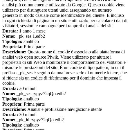
analisi più comunemente utilizzato da Google. Questo cookie viene
utilizzato per distinguere utenti unici assegnando un numero
generato in modo casuale come identificatore del cliente. È incluso
in ogni richiesta di pagina in un sito e utilizzato per calcolare i dati di
visitatori, sessioni e campagne per i rapporti di analisi dei siti.
Durata:
1 anno 1 mese
Nome:
_pk_ses.1.edb2
Tipologia:
analitico
Proprieta:
Prima parte
Descrizione:
Questo nome di cookie è associato alla piattaforma di
analisi web open source Piwik. Viene utilizzato per aiutare i
proprietari di siti Web a monitorare il comportamento dei visitatori e
misurare le prestazioni del sito. È un cookie di tipo pattern, in cui il
prefisso _pk_ses è seguito da una breve serie di numeri e lettere, che
si ritiene sia un codice di riferimento per il dominio che imposta il
cookie.
Durata:
30 minuti
Nome:
_pk_ses.rypyz72qQo.edb2
Tipologia:
analitico
Proprieta:
Prima parte
Descrizione:
Analisi e profilazione navigazione utente
Durata:
30 minuti
Nome:
_pk_id.rypyz72qQo.edb2
Tipologia:
analitico