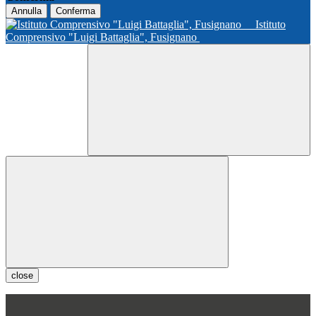
Annulla
Conferma
Istituto
Comprensivo "Luigi Battaglia", Fusignano
close