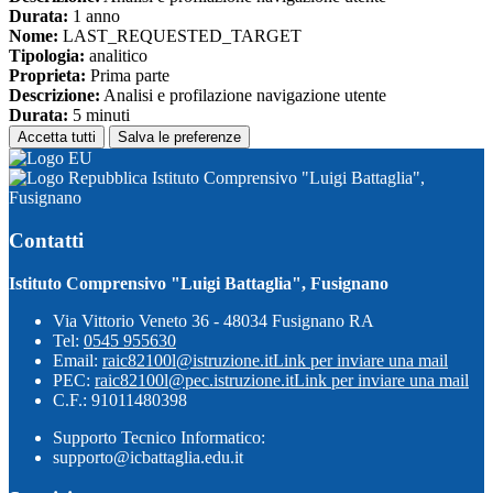
Durata:
1 anno
Nome:
LAST_REQUESTED_TARGET
Tipologia:
analitico
Proprieta:
Prima parte
Descrizione:
Analisi e profilazione navigazione utente
Durata:
5 minuti
Accetta tutti
Salva le preferenze
Istituto Comprensivo "Luigi Battaglia",
Fusignano
Contatti
Istituto Comprensivo "Luigi Battaglia", Fusignano
Via Vittorio Veneto 36 - 48034 Fusignano RA
Tel:
0545 955630
Email:
raic82100l@istruzione.it
Link per inviare una mail
PEC:
raic82100l@pec.istruzione.it
Link per inviare una mail
C.F.: 91011480398
Supporto Tecnico Informatico:
supporto@icbattaglia.edu.it