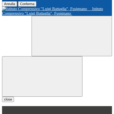
Annulla
Conferma
Istituto
Comprensivo "Luigi Battaglia", Fusignano
close