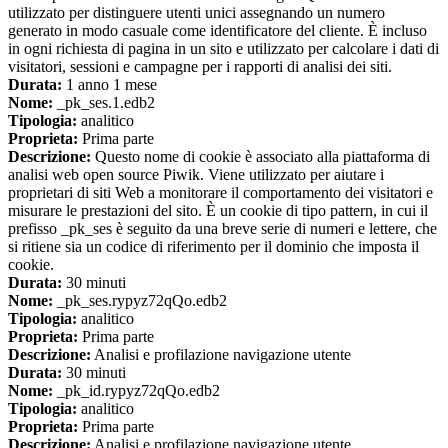
utilizzato per distinguere utenti unici assegnando un numero
generato in modo casuale come identificatore del cliente. È incluso
in ogni richiesta di pagina in un sito e utilizzato per calcolare i dati di
visitatori, sessioni e campagne per i rapporti di analisi dei siti.
Durata:
1 anno 1 mese
Nome:
_pk_ses.1.edb2
Tipologia:
analitico
Proprieta:
Prima parte
Descrizione:
Questo nome di cookie è associato alla piattaforma di
analisi web open source Piwik. Viene utilizzato per aiutare i
proprietari di siti Web a monitorare il comportamento dei visitatori e
misurare le prestazioni del sito. È un cookie di tipo pattern, in cui il
prefisso _pk_ses è seguito da una breve serie di numeri e lettere, che
si ritiene sia un codice di riferimento per il dominio che imposta il
cookie.
Durata:
30 minuti
Nome:
_pk_ses.rypyz72qQo.edb2
Tipologia:
analitico
Proprieta:
Prima parte
Descrizione:
Analisi e profilazione navigazione utente
Durata:
30 minuti
Nome:
_pk_id.rypyz72qQo.edb2
Tipologia:
analitico
Proprieta:
Prima parte
Descrizione:
Analisi e profilazione navigazione utente