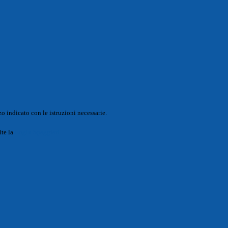
o indicato con le istruzioni necessarie.
ite la
Login Spaggiari