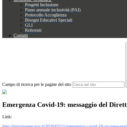
Progetti Inclusione
Piano annuale inclusività (PAI)
Protocollo Accoglienza
Bisogni Educativi Speciali
GLI
Referenti
Contatti
Campo di ricerca per le pagine del sito
Emergenza Covid-19: messaggio del Diretto
Link:
http://istruzioneer.gov.it/2020/03/11/emergenza-covid-19-un-messaggio