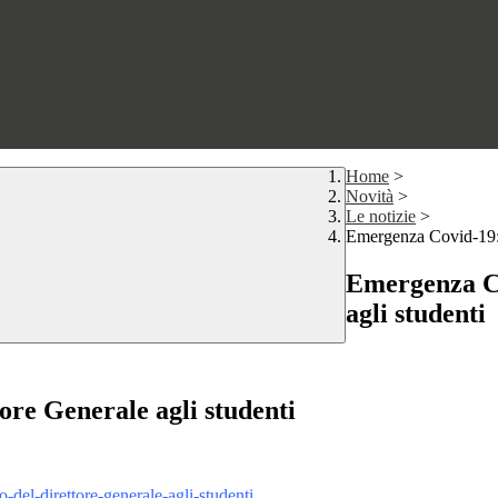
Home
>
Novità
>
Le notizie
>
Emergenza Covid-19: 
Emergenza Co
agli studenti
re Generale agli studenti
-del-direttore-generale-agli-studenti