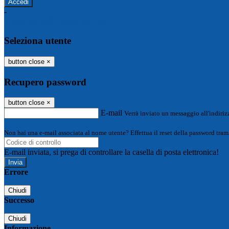
-
Entra con SPID
Entra con CIE
Seleziona utente
button close
×
Recupero password
button close
×
E-mail
Verrà inviato un messaggio all'indirizz
Non hai una e-mail associata al nome utente? Effettua il reset della password tram
E-mail inviata, si prega di controllare la casella di posta elettronica!
Errore
Chiudi
Successo
Chiudi
Informazione