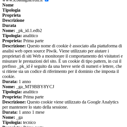
Nome
Tipologia
Proprieta
Descrizione
Durata
Nome:
_pk_id.1.edb2
Tipologia:
analitico
Proprieta:
Prima parte
Descrizione:
Questo nome di cookie è associato alla piattaforma di
analisi web open source Piwik. Viene utilizzato per aiutare i
proprietari di siti Web a monitorare il comportamento dei visitatori e
misurare le prestazioni del sito. È un cookie di tipo pattern, in cui il
prefisso _pk_id è seguito da una breve serie di numeri e lettere, che
si ritiene sia un codice di riferimento per il dominio che imposta il
cookie.
Durata:
1 anno
Nome:
_ga_MT9BBY8YCJ
Tipologia:
analitico
Proprieta:
Prima parte
Descrizione:
Questo cookie viene utilizzato da Google Analytics
per mantenere lo stato della sessione.
Durata:
1 anno 1 mese
Nome:
_ga
Tipologia:
tecnico