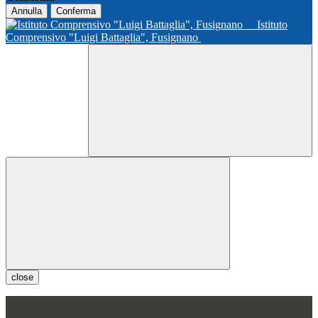
Annulla
Conferma
Istituto
Comprensivo "Luigi Battaglia", Fusignano
close