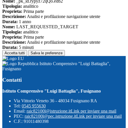
Nome:
_pk_id.rypyz72qQo.edb2
Tipologia:
analitico
Proprieta:
Prima parte
Descrizione:
Analisi e profilazione navigazione utente
Durata:
1 anno
Nome:
LAST_REQUESTED_TARGET
Tipologia:
analitico
Proprieta:
Prima parte
Descrizione:
Analisi e profilazione navigazione utente
Durata:
5 minuti
Accetta tutti
Salva le preferenze
Istituto Comprensivo "Luigi Battaglia",
Fusignano
Contatti
Istituto Comprensivo "Luigi Battaglia", Fusignano
Via Vittorio Veneto 36 - 48034 Fusignano RA
Tel:
0545 955630
Email:
raic82100l@istruzione.it
Link per inviare una mail
PEC:
raic82100l@pec.istruzione.it
Link per inviare una mail
C.F.: 91011480398