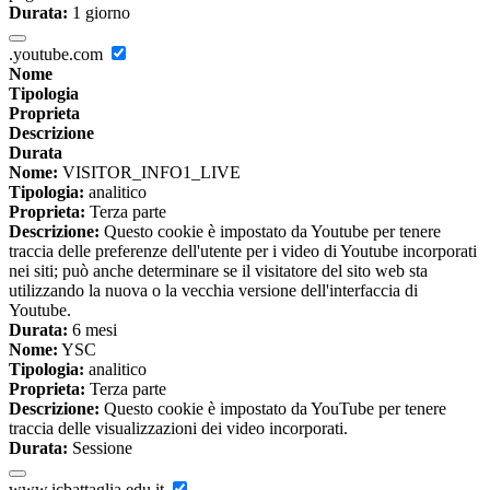
Durata:
1 giorno
.youtube.com
Nome
Tipologia
Proprieta
Descrizione
Durata
Nome:
VISITOR_INFO1_LIVE
Tipologia:
analitico
Proprieta:
Terza parte
Descrizione:
Questo cookie è impostato da Youtube per tenere
traccia delle preferenze dell'utente per i video di Youtube incorporati
nei siti; può anche determinare se il visitatore del sito web sta
utilizzando la nuova o la vecchia versione dell'interfaccia di
Youtube.
Durata:
6 mesi
Nome:
YSC
Tipologia:
analitico
Proprieta:
Terza parte
Descrizione:
Questo cookie è impostato da YouTube per tenere
traccia delle visualizzazioni dei video incorporati.
Durata:
Sessione
www.icbattaglia.edu.it