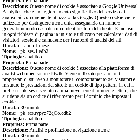
Proprieta:
Prima parte
Descrizione:
Questo nome di cookie è associato a Google Universal
Analytics, che è un aggiornamento significativo del servizio di
analisi più comunemente utilizzato da Google. Questo cookie viene
utilizzato per distinguere utenti unici assegnando un numero
generato in modo casuale come identificatore del cliente. È incluso
in ogni richiesta di pagina in un sito e utilizzato per calcolare i dati di
visitatori, sessioni e campagne per i rapporti di analisi dei siti.
Durata:
1 anno 1 mese
Nome:
_pk_ses.1.edb2
Tipologia:
analitico
Proprieta:
Prima parte
Descrizione:
Questo nome di cookie è associato alla piattaforma di
analisi web open source Piwik. Viene utilizzato per aiutare i
proprietari di siti Web a monitorare il comportamento dei visitatori e
misurare le prestazioni del sito. È un cookie di tipo pattern, in cui il
prefisso _pk_ses è seguito da una breve serie di numeri e lettere, che
si ritiene sia un codice di riferimento per il dominio che imposta il
cookie.
Durata:
30 minuti
Nome:
_pk_ses.rypyz72qQo.edb2
Tipologia:
analitico
Proprieta:
Prima parte
Descrizione:
Analisi e profilazione navigazione utente
Durata:
30 minuti