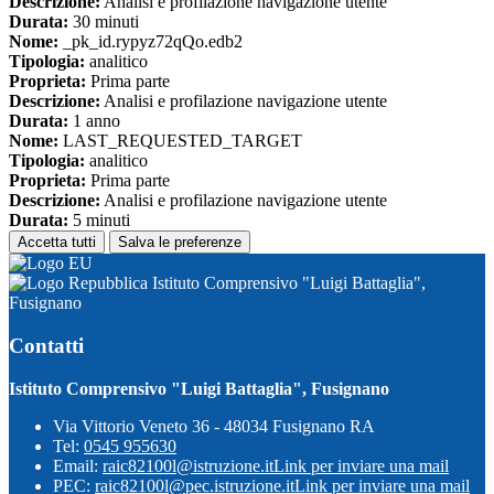
Descrizione:
Analisi e profilazione navigazione utente
Durata:
30 minuti
Nome:
_pk_id.rypyz72qQo.edb2
Tipologia:
analitico
Proprieta:
Prima parte
Descrizione:
Analisi e profilazione navigazione utente
Durata:
1 anno
Nome:
LAST_REQUESTED_TARGET
Tipologia:
analitico
Proprieta:
Prima parte
Descrizione:
Analisi e profilazione navigazione utente
Durata:
5 minuti
Accetta tutti
Salva le preferenze
Istituto Comprensivo "Luigi Battaglia",
Fusignano
Contatti
Istituto Comprensivo "Luigi Battaglia", Fusignano
Via Vittorio Veneto 36 - 48034 Fusignano RA
Tel:
0545 955630
Email:
raic82100l@istruzione.it
Link per inviare una mail
PEC:
raic82100l@pec.istruzione.it
Link per inviare una mail