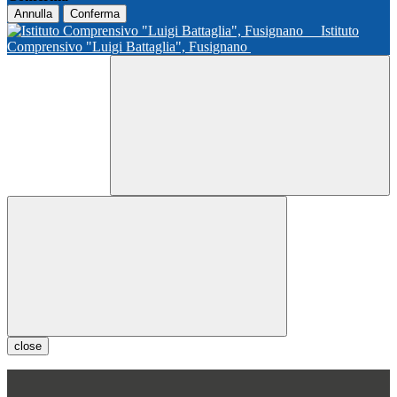
Annulla
Conferma
Istituto
Comprensivo "Luigi Battaglia", Fusignano
close