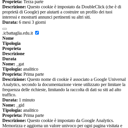
Proprieta:
Terza parte
Descrizione:
Questo cookie è impostato da DoubleClick (che è di
proprietà di Google) per aiutarti a costruire un profilo dei tuoi
interessi e mostrarti annunci pertinenti su altri siti.
Durata:
6 mesi 3 giorni
.icbattaglia.edu.it
Nome
Tipologia
Proprieta
Descrizione
Durata
Nome:
_gat
Tipologia:
analitico
Proprieta:
Prima parte
Descrizione:
Questo nome di cookie è associato a Google Universal
Analytics, secondo la documentazione viene utilizzato per limitare la
frequenza delle richieste, limitando la raccolta di dati su siti ad alto
traffico.
Durata:
1 minuto
Nome:
_gid
Tipologia:
analitico
Proprieta:
Prima parte
Descrizione:
Questo cookie è impostato da Google Analytics.
Memorizza e aggiorna un valore univoco per ogni pagina visitata e