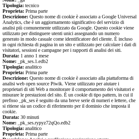
Tipologia:
tecnico
Proprieta:
Prima parte
Descrizione:
Questo nome di cookie è associato a Google Universal
Analytics, che è un aggiornamento significativo del servizio di
analisi più comunemente utilizzato da Google. Questo cookie viene
utilizzato per distinguere utenti unici assegnando un numero
generato in modo casuale come identificatore del cliente. È incluso
in ogni richiesta di pagina in un sito e utilizzato per calcolare i dati di
visitatori, sessioni e campagne per i rapporti di analisi dei siti.
Durata:
1 anno 1 mese
Nome:
_pk_ses.1.edb2
Tipologia:
analitico
Proprieta:
Prima parte
Descrizione:
Questo nome di cookie è associato alla piattaforma di
analisi web open source Piwik. Viene utilizzato per aiutare i
proprietari di siti Web a monitorare il comportamento dei visitatori e
misurare le prestazioni del sito. È un cookie di tipo pattern, in cui il
prefisso _pk_ses è seguito da una breve serie di numeri e lettere, che
si ritiene sia un codice di riferimento per il dominio che imposta il
cookie.
Durata:
30 minuti
Nome:
_pk_ses.rypyz72qQo.edb2
Tipologia:
analitico
Proprieta:
Prima parte