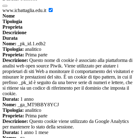
www.icbattaglia.edu.it
Nome
Tipologia
Proprieta
Descrizione
Durata
Nome:
_pk_id.1.edb2
Tipologia:
analitico
Proprieta:
Prima parte
Descrizione:
Questo nome di cookie è associato alla piattaforma di
analisi web open source Piwik. Viene utilizzato per aiutare i
proprietari di siti Web a monitorare il comportamento dei visitatori e
misurare le prestazioni del sito. È un cookie di tipo pattern, in cui il
prefisso _pk_id è seguito da una breve serie di numeri e lettere, che
si ritiene sia un codice di riferimento per il dominio che imposta il
cookie.
Durata:
1 anno
Nome:
_ga_MT9BBY8YCJ
Tipologia:
analitico
Proprieta:
Prima parte
Descrizione:
Questo cookie viene utilizzato da Google Analytics
per mantenere lo stato della sessione.
Durata:
1 anno 1 mese
Nome:
_ga