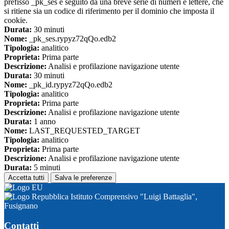
prefisso _pk_ses è seguito da una breve serie di numeri e lettere, che
si ritiene sia un codice di riferimento per il dominio che imposta il
cookie.
Durata:
30 minuti
Nome:
_pk_ses.rypyz72qQo.edb2
Tipologia:
analitico
Proprieta:
Prima parte
Descrizione:
Analisi e profilazione navigazione utente
Durata:
30 minuti
Nome:
_pk_id.rypyz72qQo.edb2
Tipologia:
analitico
Proprieta:
Prima parte
Descrizione:
Analisi e profilazione navigazione utente
Durata:
1 anno
Nome:
LAST_REQUESTED_TARGET
Tipologia:
analitico
Proprieta:
Prima parte
Descrizione:
Analisi e profilazione navigazione utente
Durata:
5 minuti
Accetta tutti
Salva le preferenze
Istituto Comprensivo "Luigi Battaglia",
Fusignano
Contatti