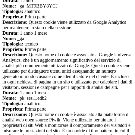
Durata:
1 anno
Nome:
_ga_MT9BBY8YCJ
Tipologia:
analitico
Proprieta:
Prima parte
Descrizione:
Questo cookie viene utilizzato da Google Analytics
per mantenere lo stato della sessione.
Durata:
1 anno 1 mese
Nome:
_ga
Tipologia:
tecnico
Proprieta:
Prima parte
Descrizione:
Questo nome di cookie è associato a Google Universal
Analytics, che è un aggiornamento significativo del servizio di
analisi più comunemente utilizzato da Google. Questo cookie viene
utilizzato per distinguere utenti unici assegnando un numero
generato in modo casuale come identificatore del cliente. È incluso
in ogni richiesta di pagina in un sito e utilizzato per calcolare i dati di
visitatori, sessioni e campagne per i rapporti di analisi dei siti.
Durata:
1 anno 1 mese
Nome:
_pk_ses.1.edb2
Tipologia:
analitico
Proprieta:
Prima parte
Descrizione:
Questo nome di cookie è associato alla piattaforma di
analisi web open source Piwik. Viene utilizzato per aiutare i
proprietari di siti Web a monitorare il comportamento dei visitatori e
misurare le prestazioni del sito. È un cookie di tipo pattern, in cui il