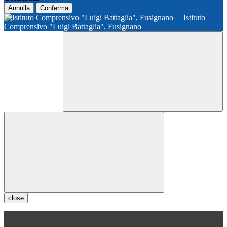
Annulla
Conferma
Istituto
Comprensivo "Luigi Battaglia", Fusignano
close