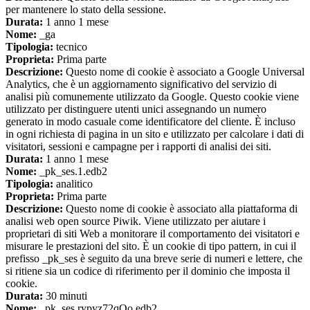
per mantenere lo stato della sessione.
Durata:
1 anno 1 mese
Nome:
_ga
Tipologia:
tecnico
Proprieta:
Prima parte
Descrizione:
Questo nome di cookie è associato a Google Universal
Analytics, che è un aggiornamento significativo del servizio di
analisi più comunemente utilizzato da Google. Questo cookie viene
utilizzato per distinguere utenti unici assegnando un numero
generato in modo casuale come identificatore del cliente. È incluso
in ogni richiesta di pagina in un sito e utilizzato per calcolare i dati di
visitatori, sessioni e campagne per i rapporti di analisi dei siti.
Durata:
1 anno 1 mese
Nome:
_pk_ses.1.edb2
Tipologia:
analitico
Proprieta:
Prima parte
Descrizione:
Questo nome di cookie è associato alla piattaforma di
analisi web open source Piwik. Viene utilizzato per aiutare i
proprietari di siti Web a monitorare il comportamento dei visitatori e
misurare le prestazioni del sito. È un cookie di tipo pattern, in cui il
prefisso _pk_ses è seguito da una breve serie di numeri e lettere, che
si ritiene sia un codice di riferimento per il dominio che imposta il
cookie.
Durata:
30 minuti
Nome:
_pk_ses.rypyz72qQo.edb2