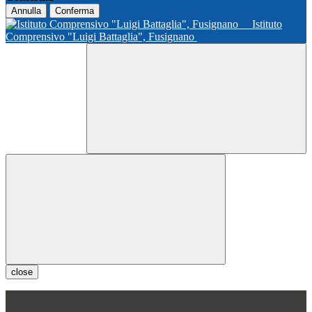
Annulla
Conferma
Istituto
Comprensivo "Luigi Battaglia", Fusignano
close