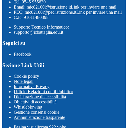
Tel:
0545 955630
Email:
raic82100l@istruzione.it
Link per inviare una mail
PEC:
raic82100l@pec.istruzione.it
Link per inviare una mail
C.F.: 91011480398
Supporto Tecnico Informatico:
supporto@icbattaglia.edu.it
Seguici su
Facebook
Sezione Link Utili
Cookie policy
Note legali
Informativa Privacy
Ufficio Relazioni con il Pubblico
Dichiarazione di accessibilità
Obiettivi di accessibilità
Whistleblowing
Gestione consensi cookie
Amministrazione trasparente
Pagina visualizzata
922
volte