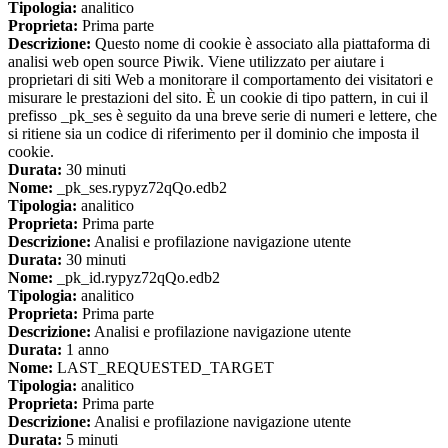
Tipologia:
analitico
Proprieta:
Prima parte
Descrizione:
Questo nome di cookie è associato alla piattaforma di
analisi web open source Piwik. Viene utilizzato per aiutare i
proprietari di siti Web a monitorare il comportamento dei visitatori e
misurare le prestazioni del sito. È un cookie di tipo pattern, in cui il
prefisso _pk_ses è seguito da una breve serie di numeri e lettere, che
si ritiene sia un codice di riferimento per il dominio che imposta il
cookie.
Durata:
30 minuti
Nome:
_pk_ses.rypyz72qQo.edb2
Tipologia:
analitico
Proprieta:
Prima parte
Descrizione:
Analisi e profilazione navigazione utente
Durata:
30 minuti
Nome:
_pk_id.rypyz72qQo.edb2
Tipologia:
analitico
Proprieta:
Prima parte
Descrizione:
Analisi e profilazione navigazione utente
Durata:
1 anno
Nome:
LAST_REQUESTED_TARGET
Tipologia:
analitico
Proprieta:
Prima parte
Descrizione:
Analisi e profilazione navigazione utente
Durata:
5 minuti