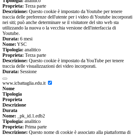
Tipologia:
analitico
Proprieta:
Terza parte
Descrizione:
Questo cookie è impostato da Youtube per tenere
traccia delle preferenze dell'utente per i video di Youtube incorporati
nei siti; può anche determinare se il visitatore del sito web sta
utilizzando la nuova o la vecchia versione dell'interfaccia di
Youtube.
Durata:
6 mesi
Nome:
YSC
Tipologia:
analitico
Proprieta:
Terza parte
Descrizione:
Questo cookie è impostato da YouTube per tenere
traccia delle visualizzazioni dei video incorporati.
Durata:
Sessione
www.icbattaglia.edu.it
Nome
Tipologia
Proprieta
Descrizione
Durata
Nome:
_pk_id.1.edb2
Tipologia:
analitico
Proprieta:
Prima parte
Descrizione:
Questo nome di cookie è associato alla piattaforma di