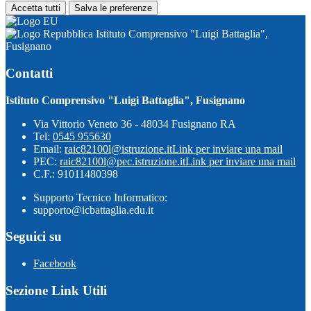
Accetta tutti
Salva le preferenze
Istituto Comprensivo "Luigi Battaglia",
Fusignano
Contatti
Istituto Comprensivo "Luigi Battaglia", Fusignano
Via Vittorio Veneto 36 - 48034 Fusignano RA
Tel:
0545 955630
Email:
raic82100l@istruzione.it
Link per inviare una mail
PEC:
raic82100l@pec.istruzione.it
Link per inviare una mail
C.F.: 91011480398
Supporto Tecnico Informatico:
supporto@icbattaglia.edu.it
Seguici su
Facebook
Sezione Link Utili