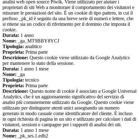
analisi web open source Piwik. Viene utilizzato per aiutare i
proprietari di siti Web a monitorare il comportamento dei visitatori e
misurare le prestazioni del sito. È un cookie di tipo pattern, in cui il
prefisso _pk_id è seguito da una breve serie di numeri e lettere, che
si ritiene sia un codice di riferimento per il dominio che imposta il
cookie.
Durata:
1 anno
Nome:
_ga_MT9BBY8YCJ
Tipologia:
analitico
Proprieta:
Prima parte
Descrizione:
Questo cookie viene utilizzato da Google Analytics
per mantenere lo stato della sessione.
Durata:
1 anno 1 mese
Nome:
_ga
Tipologia:
tecnico
Proprieta:
Prima parte
Descrizione:
Questo nome di cookie è associato a Google Universal
Analytics, che è un aggiornamento significativo del servizio di
analisi più comunemente utilizzato da Google. Questo cookie viene
utilizzato per distinguere utenti unici assegnando un numero
generato in modo casuale come identificatore del cliente. È incluso
in ogni richiesta di pagina in un sito e utilizzato per calcolare i dati di
visitatori, sessioni e campagne per i rapporti di analisi dei siti.
Durata:
1 anno 1 mese
Nome:
_pk_ses.1.edb2