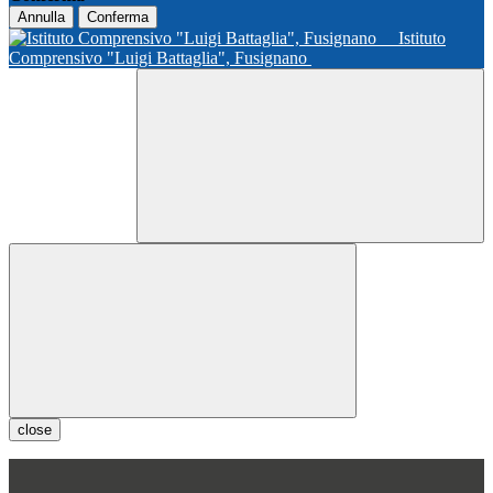
Annulla
Conferma
Istituto
Comprensivo "Luigi Battaglia", Fusignano
close