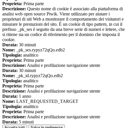
Proprieta:
Prima parte
Descrizione:
Questo nome di cookie è associato alla piattaforma di
analisi web open source Piwik. Viene utilizzato per aiutare i
proprietari di siti Web a monitorare il comportamento dei visitatori e
misurare le prestazioni del sito. È un cookie di tipo pattern, in cui il
prefisso _pk_ses è seguito da una breve serie di numeri e lettere, che
si ritiene sia un codice di riferimento per il dominio che imposta il
cookie.
Durata:
30 minuti
Nome:
_pk_ses.rypyz72qQo.edb2
Tipologia:
analitico
Proprieta:
Prima parte
Descrizione:
Analisi e profilazione navigazione utente
Durata:
30 minuti
Nome:
_pk_id.rypyz72qQo.edb2
Tipologia:
analitico
Proprieta:
Prima parte
Descrizione:
Analisi e profilazione navigazione utente
Durata:
1 anno
Nome:
LAST_REQUESTED_TARGET
Tipologia:
analitico
Proprieta:
Prima parte
Descrizione:
Analisi e profilazione navigazione utente
Durata:
5 minuti
Accetta tutti
Salva le preferenze