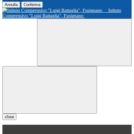
Annulla
Conferma
Istituto
Comprensivo "Luigi Battaglia", Fusignano
close