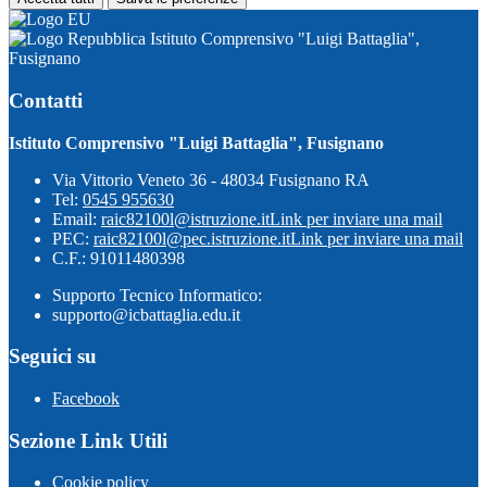
Istituto Comprensivo "Luigi Battaglia",
Fusignano
Contatti
Istituto Comprensivo "Luigi Battaglia", Fusignano
Via Vittorio Veneto 36 - 48034 Fusignano RA
Tel:
0545 955630
Email:
raic82100l@istruzione.it
Link per inviare una mail
PEC:
raic82100l@pec.istruzione.it
Link per inviare una mail
C.F.: 91011480398
Supporto Tecnico Informatico:
supporto@icbattaglia.edu.it
Seguici su
Facebook
Sezione Link Utili
Cookie policy