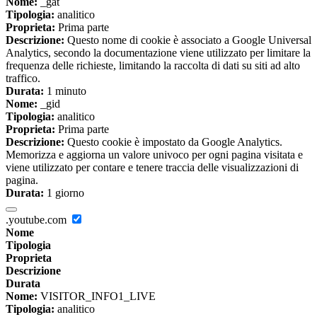
Nome:
_gat
Tipologia:
analitico
Proprieta:
Prima parte
Descrizione:
Questo nome di cookie è associato a Google Universal
Analytics, secondo la documentazione viene utilizzato per limitare la
frequenza delle richieste, limitando la raccolta di dati su siti ad alto
traffico.
Durata:
1 minuto
Nome:
_gid
Tipologia:
analitico
Proprieta:
Prima parte
Descrizione:
Questo cookie è impostato da Google Analytics.
Memorizza e aggiorna un valore univoco per ogni pagina visitata e
viene utilizzato per contare e tenere traccia delle visualizzazioni di
pagina.
Durata:
1 giorno
.youtube.com
Nome
Tipologia
Proprieta
Descrizione
Durata
Nome:
VISITOR_INFO1_LIVE
Tipologia:
analitico