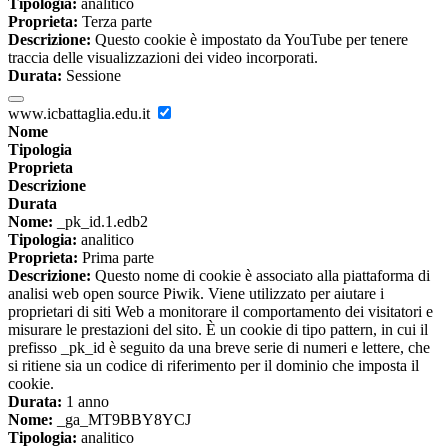
Tipologia:
analitico
Proprieta:
Terza parte
Descrizione:
Questo cookie è impostato da YouTube per tenere
traccia delle visualizzazioni dei video incorporati.
Durata:
Sessione
www.icbattaglia.edu.it
Nome
Tipologia
Proprieta
Descrizione
Durata
Nome:
_pk_id.1.edb2
Tipologia:
analitico
Proprieta:
Prima parte
Descrizione:
Questo nome di cookie è associato alla piattaforma di
analisi web open source Piwik. Viene utilizzato per aiutare i
proprietari di siti Web a monitorare il comportamento dei visitatori e
misurare le prestazioni del sito. È un cookie di tipo pattern, in cui il
prefisso _pk_id è seguito da una breve serie di numeri e lettere, che
si ritiene sia un codice di riferimento per il dominio che imposta il
cookie.
Durata:
1 anno
Nome:
_ga_MT9BBY8YCJ
Tipologia:
analitico