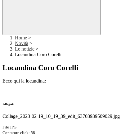
Home
>
Novità
>
Le notizie
>
Locandina Coro Corelli
Locandina Coro Corelli
Ecco qui la locandina:
Allegati
Collage_2023-02-19_10_19_39_edit_63703939509029.jpg
File JPG
Contatore click: 58