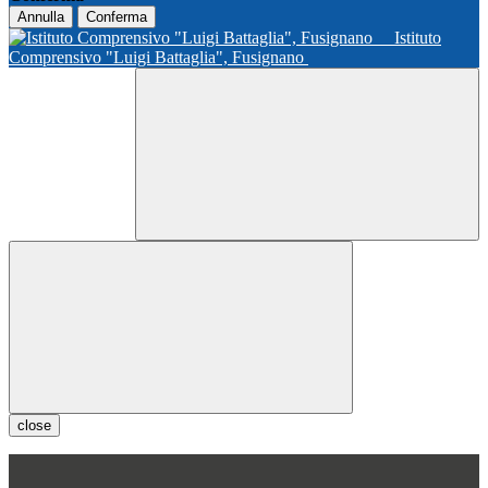
Annulla
Conferma
Istituto
Comprensivo "Luigi Battaglia", Fusignano
close