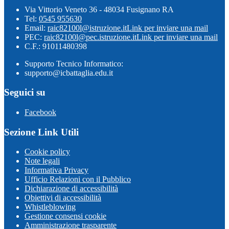
Via Vittorio Veneto 36 - 48034 Fusignano RA
Tel:
0545 955630
Email:
raic82100l@istruzione.it
Link per inviare una mail
PEC:
raic82100l@pec.istruzione.it
Link per inviare una mail
C.F.: 91011480398
Supporto Tecnico Informatico:
supporto@icbattaglia.edu.it
Seguici su
Facebook
Sezione Link Utili
Cookie policy
Note legali
Informativa Privacy
Ufficio Relazioni con il Pubblico
Dichiarazione di accessibilità
Obiettivi di accessibilità
Whistleblowing
Gestione consensi cookie
Amministrazione trasparente