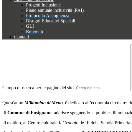
Progetti Inclusione
Piano annuale inclusività (PAI)
Protocollo Accoglienza
Bisogni Educativi Speciali
GLI
Referenti
Contatti
Campo di ricerca per le pagine del sito
Quest'anno
M'illumino di Meno
è dedicato all’economia circolare: riu
Il
Comune di Fusignano
aderisce spegnendo la pubblica illuminazio
il mattino, al Centro culturale
Il Granaio,
le III della Scuola Primaria 