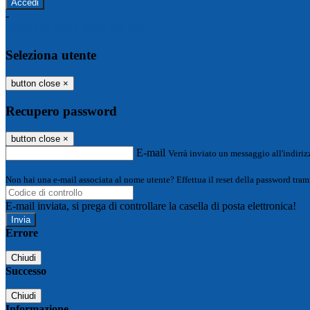
-
Entra con SPID
Entra con CIE
Seleziona utente
button close
×
Recupero password
button close
×
E-mail
Verrà inviato un messaggio all'indirizz
Non hai una e-mail associata al nome utente? Effettua il reset della password tram
E-mail inviata, si prega di controllare la casella di posta elettronica!
Errore
Chiudi
Successo
Chiudi
Informazione