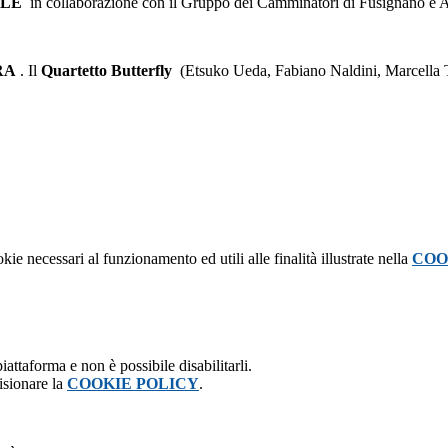
ALE
in collaborazione con il Gruppo dei Camminatori di Fusignano e A
RA
. Il
Quartetto Butterfly
(Etsuko Ueda, Fabiano Naldini, Marcella Tr
kie necessari al funzionamento ed utili alle finalità illustrate nella
COO
attaforma e non è possibile disabilitarli.
isionare la
COOKIE POLICY
.