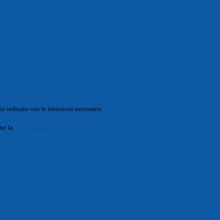
o indicato con le istruzioni necessarie.
ite la
Login Spaggiari