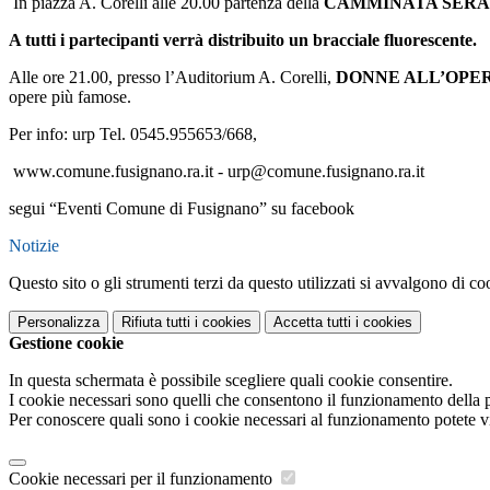
In piazza A. Corelli alle 20.00 partenza della
CAMMINATA SER
A tutti i partecipanti verrà distribuito un bracciale fluorescente.
Alle ore 21.00, presso l’Auditorium A. Corelli,
DONNE ALL’OPE
opere più famose.
Per info: urp Tel. 0545.955653/668,
www.comune.fusignano.ra.it - urp@comune.fusignano.ra.it
segui “Eventi Comune di Fusignano” su facebook
Notizie
Questo sito o gli strumenti terzi da questo utilizzati si avvalgono di coo
Personalizza
Rifiuta tutti
i cookies
Accetta tutti
i cookies
Gestione cookie
In questa schermata è possibile scegliere quali cookie consentire.
I cookie necessari sono quelli che consentono il funzionamento della pi
Per conoscere quali sono i cookie necessari al funzionamento potete v
Cookie necessari per il funzionamento