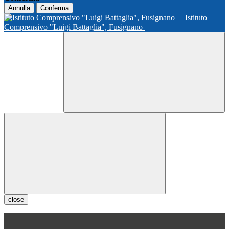
Annulla
Conferma
Istituto
Comprensivo "Luigi Battaglia", Fusignano
close