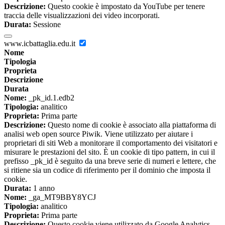
Descrizione:
Questo cookie è impostato da YouTube per tenere
traccia delle visualizzazioni dei video incorporati.
Durata:
Sessione
www.icbattaglia.edu.it
Nome
Tipologia
Proprieta
Descrizione
Durata
Nome:
_pk_id.1.edb2
Tipologia:
analitico
Proprieta:
Prima parte
Descrizione:
Questo nome di cookie è associato alla piattaforma di
analisi web open source Piwik. Viene utilizzato per aiutare i
proprietari di siti Web a monitorare il comportamento dei visitatori e
misurare le prestazioni del sito. È un cookie di tipo pattern, in cui il
prefisso _pk_id è seguito da una breve serie di numeri e lettere, che
si ritiene sia un codice di riferimento per il dominio che imposta il
cookie.
Durata:
1 anno
Nome:
_ga_MT9BBY8YCJ
Tipologia:
analitico
Proprieta:
Prima parte
Descrizione:
Questo cookie viene utilizzato da Google Analytics