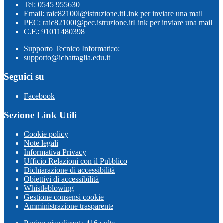
Tel:
0545 955630
Email:
raic82100l@istruzione.it
Link per inviare una mail
PEC:
raic82100l@pec.istruzione.it
Link per inviare una mail
C.F.: 91011480398
Supporto Tecnico Informatico:
supporto@icbattaglia.edu.it
Seguici su
Facebook
Sezione Link Utili
Cookie policy
Note legali
Informativa Privacy
Ufficio Relazioni con il Pubblico
Dichiarazione di accessibilità
Obiettivi di accessibilità
Whistleblowing
Gestione consensi cookie
Amministrazione trasparente
Pagina visualizzata
416
volte