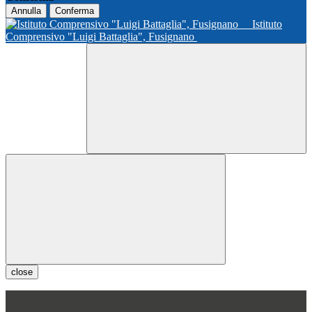
Annulla
Conferma
Istituto
Comprensivo "Luigi Battaglia", Fusignano
close