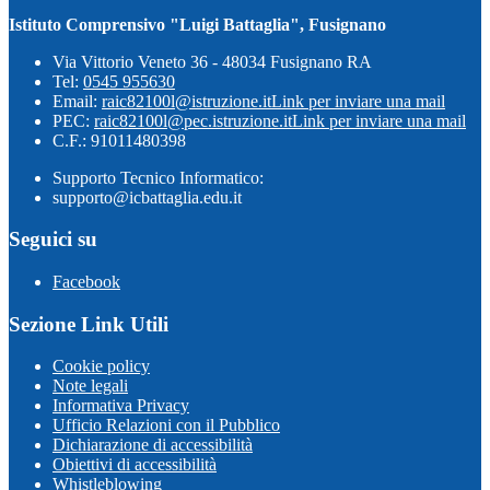
Istituto Comprensivo "Luigi Battaglia", Fusignano
Via Vittorio Veneto 36 - 48034 Fusignano RA
Tel:
0545 955630
Email:
raic82100l@istruzione.it
Link per inviare una mail
PEC:
raic82100l@pec.istruzione.it
Link per inviare una mail
C.F.: 91011480398
Supporto Tecnico Informatico:
supporto@icbattaglia.edu.it
Seguici su
Facebook
Sezione Link Utili
Cookie policy
Note legali
Informativa Privacy
Ufficio Relazioni con il Pubblico
Dichiarazione di accessibilità
Obiettivi di accessibilità
Whistleblowing