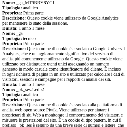
Nome:
_ga_MT9BBY8YCJ
Tipologia:
analitico
Proprieta:
Prima parte
Descrizione:
Questo cookie viene utilizzato da Google Analytics
per mantenere lo stato della sessione.
Durata:
1 anno 1 mese
Nome:
_ga
Tipologia:
tecnico
Proprieta:
Prima parte
Descrizione:
Questo nome di cookie è associato a Google Universal
Analytics, che è un aggiornamento significativo del servizio di
analisi più comunemente utilizzato da Google. Questo cookie viene
utilizzato per distinguere utenti unici assegnando un numero
generato in modo casuale come identificatore del cliente. È incluso
in ogni richiesta di pagina in un sito e utilizzato per calcolare i dati di
visitatori, sessioni e campagne per i rapporti di analisi dei siti.
Durata:
1 anno 1 mese
Nome:
_pk_ses.1.edb2
Tipologia:
analitico
Proprieta:
Prima parte
Descrizione:
Questo nome di cookie è associato alla piattaforma di
analisi web open source Piwik. Viene utilizzato per aiutare i
proprietari di siti Web a monitorare il comportamento dei visitatori e
misurare le prestazioni del sito. È un cookie di tipo pattern, in cui il
prefisso _pk_ses è seguito da una breve serie di numeri e lettere, che