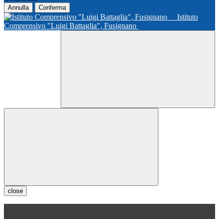
Annulla
Conferma
Istituto
Comprensivo "Luigi Battaglia", Fusignano
close