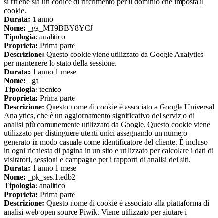
si ritiene sia un codice di riferimento per il dominio che imposta il
cookie.
Durata:
1 anno
Nome:
_ga_MT9BBY8YCJ
Tipologia:
analitico
Proprieta:
Prima parte
Descrizione:
Questo cookie viene utilizzato da Google Analytics
per mantenere lo stato della sessione.
Durata:
1 anno 1 mese
Nome:
_ga
Tipologia:
tecnico
Proprieta:
Prima parte
Descrizione:
Questo nome di cookie è associato a Google Universal
Analytics, che è un aggiornamento significativo del servizio di
analisi più comunemente utilizzato da Google. Questo cookie viene
utilizzato per distinguere utenti unici assegnando un numero
generato in modo casuale come identificatore del cliente. È incluso
in ogni richiesta di pagina in un sito e utilizzato per calcolare i dati di
visitatori, sessioni e campagne per i rapporti di analisi dei siti.
Durata:
1 anno 1 mese
Nome:
_pk_ses.1.edb2
Tipologia:
analitico
Proprieta:
Prima parte
Descrizione:
Questo nome di cookie è associato alla piattaforma di
analisi web open source Piwik. Viene utilizzato per aiutare i