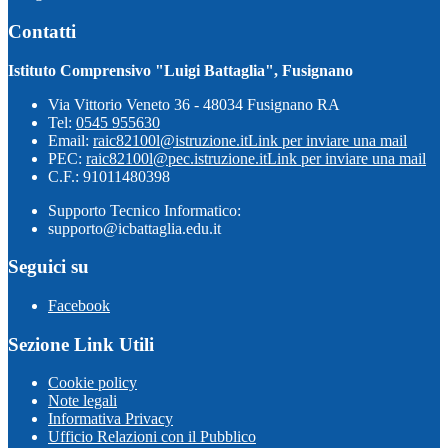
Contatti
Istituto Comprensivo "Luigi Battaglia", Fusignano
Via Vittorio Veneto 36 - 48034 Fusignano RA
Tel:
0545 955630
Email:
raic82100l@istruzione.it
Link per inviare una mail
PEC:
raic82100l@pec.istruzione.it
Link per inviare una mail
C.F.: 91011480398
Supporto Tecnico Informatico:
supporto@icbattaglia.edu.it
Seguici su
Facebook
Sezione Link Utili
Cookie policy
Note legali
Informativa Privacy
Ufficio Relazioni con il Pubblico