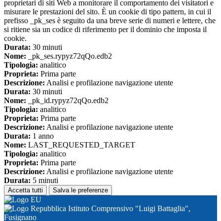
proprietari di siti Web a monitorare il comportamento dei visitatori e
misurare le prestazioni del sito. È un cookie di tipo pattern, in cui il
prefisso _pk_ses è seguito da una breve serie di numeri e lettere, che
si ritiene sia un codice di riferimento per il dominio che imposta il
cookie.
Durata:
30 minuti
Nome:
_pk_ses.rypyz72qQo.edb2
Tipologia:
analitico
Proprieta:
Prima parte
Descrizione:
Analisi e profilazione navigazione utente
Durata:
30 minuti
Nome:
_pk_id.rypyz72qQo.edb2
Tipologia:
analitico
Proprieta:
Prima parte
Descrizione:
Analisi e profilazione navigazione utente
Durata:
1 anno
Nome:
LAST_REQUESTED_TARGET
Tipologia:
analitico
Proprieta:
Prima parte
Descrizione:
Analisi e profilazione navigazione utente
Durata:
5 minuti
Accetta tutti
Salva le preferenze
Istituto Comprensivo "Luigi Battaglia",
Fusignano