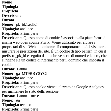
Nome
Tipologia
Proprieta
Descrizione
Durata
Nome:
_pk_id.1.edb2
Tipologia:
analitico
Proprieta:
Prima parte
Descrizione:
Questo nome di cookie è associato alla piattaforma di
analisi web open source Piwik. Viene utilizzato per aiutare i
proprietari di siti Web a monitorare il comportamento dei visitatori e
misurare le prestazioni del sito. È un cookie di tipo pattern, in cui il
prefisso _pk_id è seguito da una breve serie di numeri e lettere, che
si ritiene sia un codice di riferimento per il dominio che imposta il
cookie.
Durata:
1 anno
Nome:
_ga_MT9BBY8YCJ
Tipologia:
analitico
Proprieta:
Prima parte
Descrizione:
Questo cookie viene utilizzato da Google Analytics
per mantenere lo stato della sessione.
Durata:
1 anno 1 mese
Nome:
_ga
Tipologia:
tecnico
Proprieta:
Prima parte