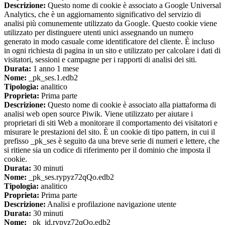
Descrizione:
Questo nome di cookie è associato a Google Universal
Analytics, che è un aggiornamento significativo del servizio di
analisi più comunemente utilizzato da Google. Questo cookie viene
utilizzato per distinguere utenti unici assegnando un numero
generato in modo casuale come identificatore del cliente. È incluso
in ogni richiesta di pagina in un sito e utilizzato per calcolare i dati di
visitatori, sessioni e campagne per i rapporti di analisi dei siti.
Durata:
1 anno 1 mese
Nome:
_pk_ses.1.edb2
Tipologia:
analitico
Proprieta:
Prima parte
Descrizione:
Questo nome di cookie è associato alla piattaforma di
analisi web open source Piwik. Viene utilizzato per aiutare i
proprietari di siti Web a monitorare il comportamento dei visitatori e
misurare le prestazioni del sito. È un cookie di tipo pattern, in cui il
prefisso _pk_ses è seguito da una breve serie di numeri e lettere, che
si ritiene sia un codice di riferimento per il dominio che imposta il
cookie.
Durata:
30 minuti
Nome:
_pk_ses.rypyz72qQo.edb2
Tipologia:
analitico
Proprieta:
Prima parte
Descrizione:
Analisi e profilazione navigazione utente
Durata:
30 minuti
Nome:
_pk_id.rypyz72qQo.edb2