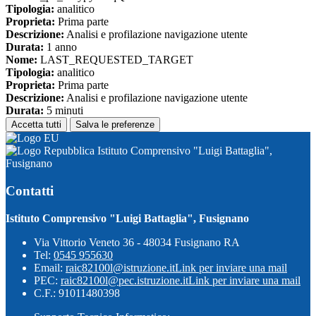
Tipologia:
analitico
Proprieta:
Prima parte
Descrizione:
Analisi e profilazione navigazione utente
Durata:
1 anno
Nome:
LAST_REQUESTED_TARGET
Tipologia:
analitico
Proprieta:
Prima parte
Descrizione:
Analisi e profilazione navigazione utente
Durata:
5 minuti
Accetta tutti
Salva le preferenze
Istituto Comprensivo "Luigi Battaglia",
Fusignano
Contatti
Istituto Comprensivo "Luigi Battaglia", Fusignano
Via Vittorio Veneto 36 - 48034 Fusignano RA
Tel:
0545 955630
Email:
raic82100l@istruzione.it
Link per inviare una mail
PEC:
raic82100l@pec.istruzione.it
Link per inviare una mail
C.F.: 91011480398