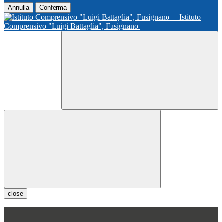
Annulla
Conferma
Istituto
Comprensivo "Luigi Battaglia", Fusignano
close