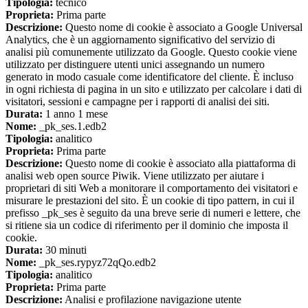
Tipologia:
tecnico
Proprieta:
Prima parte
Descrizione:
Questo nome di cookie è associato a Google Universal
Analytics, che è un aggiornamento significativo del servizio di
analisi più comunemente utilizzato da Google. Questo cookie viene
utilizzato per distinguere utenti unici assegnando un numero
generato in modo casuale come identificatore del cliente. È incluso
in ogni richiesta di pagina in un sito e utilizzato per calcolare i dati di
visitatori, sessioni e campagne per i rapporti di analisi dei siti.
Durata:
1 anno 1 mese
Nome:
_pk_ses.1.edb2
Tipologia:
analitico
Proprieta:
Prima parte
Descrizione:
Questo nome di cookie è associato alla piattaforma di
analisi web open source Piwik. Viene utilizzato per aiutare i
proprietari di siti Web a monitorare il comportamento dei visitatori e
misurare le prestazioni del sito. È un cookie di tipo pattern, in cui il
prefisso _pk_ses è seguito da una breve serie di numeri e lettere, che
si ritiene sia un codice di riferimento per il dominio che imposta il
cookie.
Durata:
30 minuti
Nome:
_pk_ses.rypyz72qQo.edb2
Tipologia:
analitico
Proprieta:
Prima parte
Descrizione:
Analisi e profilazione navigazione utente