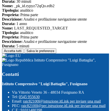
Durata:
30 minuti
Nome:
_pk_id.rypyz72qQo.edb2
Tipologia:
analitico
Proprieta:
Prima parte
Descrizione:
Analisi e profilazione navigazione utente
Durata:
1 anno
Nome:
LAST_REQUESTED_TARGET
Tipologia:
analitico
Proprieta:
Prima parte
Descrizione:
Analisi e profilazione navigazione utente
Durata:
5 minuti
Accetta tutti
Salva le preferenze
Istituto Comprensivo "Luigi Battaglia",
Fusignano
Contatti
Istituto Comprensivo "Luigi Battaglia", Fusignano
Via Vittorio Veneto 36 - 48034 Fusignano RA
Tel:
0545 955630
Email:
raic82100l@istruzione.it
Link per inviare una mail
PEC:
raic82100l@pec.istruzione.it
Link per inviare una mail
C.F.: 91011480398