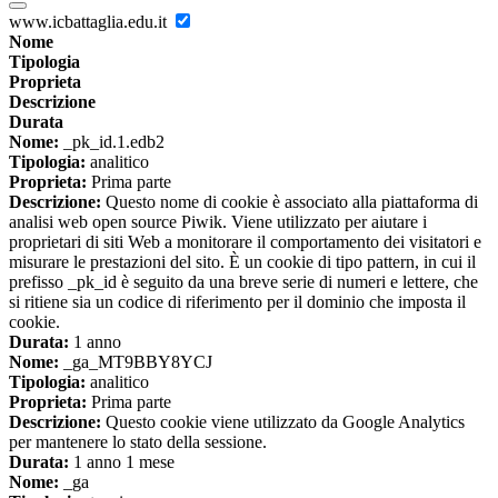
www.icbattaglia.edu.it
Nome
Tipologia
Proprieta
Descrizione
Durata
Nome:
_pk_id.1.edb2
Tipologia:
analitico
Proprieta:
Prima parte
Descrizione:
Questo nome di cookie è associato alla piattaforma di
analisi web open source Piwik. Viene utilizzato per aiutare i
proprietari di siti Web a monitorare il comportamento dei visitatori e
misurare le prestazioni del sito. È un cookie di tipo pattern, in cui il
prefisso _pk_id è seguito da una breve serie di numeri e lettere, che
si ritiene sia un codice di riferimento per il dominio che imposta il
cookie.
Durata:
1 anno
Nome:
_ga_MT9BBY8YCJ
Tipologia:
analitico
Proprieta:
Prima parte
Descrizione:
Questo cookie viene utilizzato da Google Analytics
per mantenere lo stato della sessione.
Durata:
1 anno 1 mese
Nome:
_ga