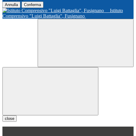
Annulla
Conferma
Istituto
Comprensivo "Luigi Battaglia", Fusignano
close