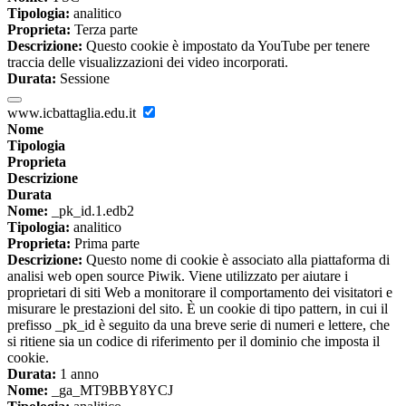
Tipologia:
analitico
Proprieta:
Terza parte
Descrizione:
Questo cookie è impostato da YouTube per tenere
traccia delle visualizzazioni dei video incorporati.
Durata:
Sessione
www.icbattaglia.edu.it
Nome
Tipologia
Proprieta
Descrizione
Durata
Nome:
_pk_id.1.edb2
Tipologia:
analitico
Proprieta:
Prima parte
Descrizione:
Questo nome di cookie è associato alla piattaforma di
analisi web open source Piwik. Viene utilizzato per aiutare i
proprietari di siti Web a monitorare il comportamento dei visitatori e
misurare le prestazioni del sito. È un cookie di tipo pattern, in cui il
prefisso _pk_id è seguito da una breve serie di numeri e lettere, che
si ritiene sia un codice di riferimento per il dominio che imposta il
cookie.
Durata:
1 anno
Nome:
_ga_MT9BBY8YCJ