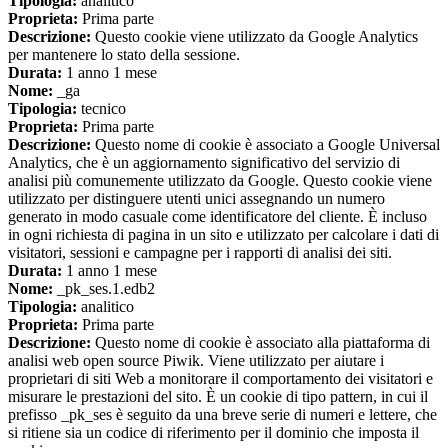
Tipologia:
analitico
Proprieta:
Prima parte
Descrizione:
Questo cookie viene utilizzato da Google Analytics
per mantenere lo stato della sessione.
Durata:
1 anno 1 mese
Nome:
_ga
Tipologia:
tecnico
Proprieta:
Prima parte
Descrizione:
Questo nome di cookie è associato a Google Universal
Analytics, che è un aggiornamento significativo del servizio di
analisi più comunemente utilizzato da Google. Questo cookie viene
utilizzato per distinguere utenti unici assegnando un numero
generato in modo casuale come identificatore del cliente. È incluso
in ogni richiesta di pagina in un sito e utilizzato per calcolare i dati di
visitatori, sessioni e campagne per i rapporti di analisi dei siti.
Durata:
1 anno 1 mese
Nome:
_pk_ses.1.edb2
Tipologia:
analitico
Proprieta:
Prima parte
Descrizione:
Questo nome di cookie è associato alla piattaforma di
analisi web open source Piwik. Viene utilizzato per aiutare i
proprietari di siti Web a monitorare il comportamento dei visitatori e
misurare le prestazioni del sito. È un cookie di tipo pattern, in cui il
prefisso _pk_ses è seguito da una breve serie di numeri e lettere, che
si ritiene sia un codice di riferimento per il dominio che imposta il