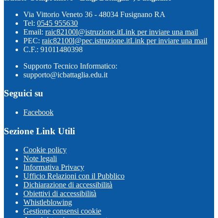
Via Vittorio Veneto 36 - 48034 Fusignano RA
Tel:
0545 955630
Email:
raic82100l@istruzione.it
Link per inviare una mail
PEC:
raic82100l@pec.istruzione.it
Link per inviare una mail
C.F.: 91011480398
Supporto Tecnico Informatico:
supporto@icbattaglia.edu.it
Seguici su
Facebook
Sezione Link Utili
Cookie policy
Note legali
Informativa Privacy
Ufficio Relazioni con il Pubblico
Dichiarazione di accessibilità
Obiettivi di accessibilità
Whistleblowing
Gestione consensi cookie