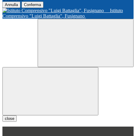
Annulla
Conferma
Istituto
Comprensivo "Luigi Battaglia", Fusignano
close