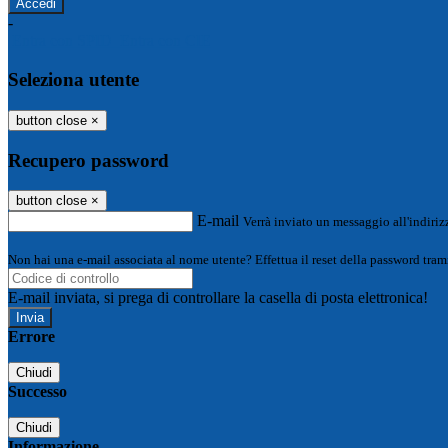
-
Entra con SPID
Entra con CIE
Seleziona utente
button close
×
Recupero password
button close
×
E-mail
Verrà inviato un messaggio all'indirizz
Non hai una e-mail associata al nome utente? Effettua il reset della password tram
E-mail inviata, si prega di controllare la casella di posta elettronica!
Errore
Chiudi
Successo
Chiudi
Informazione