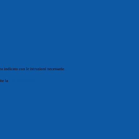
o indicato con le istruzioni necessarie.
ite la
Login Spaggiari