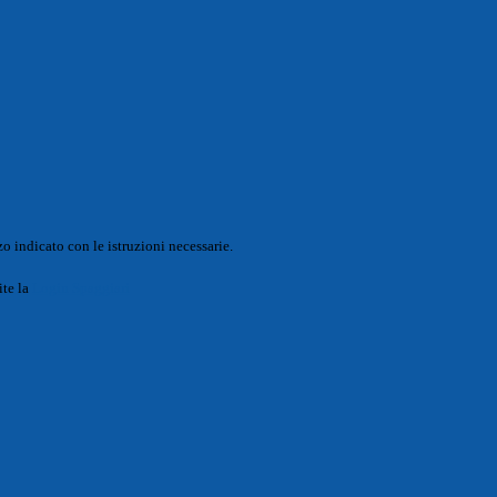
o indicato con le istruzioni necessarie.
ite la
Login Spaggiari