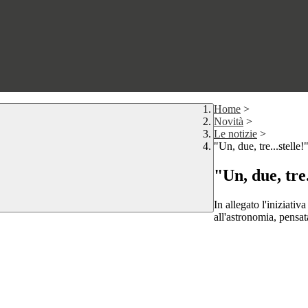
Home
>
Novità
>
Le notizie
>
"Un, due, tre...stelle!
"Un, due, tre.
In allegato l'iniziativ
all'astronomia, pensat