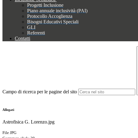
Progetti Inclusione
Piano annuale inclusività (PAI)
Protocollo Accoglienza
Bisogni Educativi Speciali
GLI
Referenti
Contatti
Campo di ricerca per le pagine del sito
Allegati
Astrofisica G. Lorenzo.jpg
File JPG