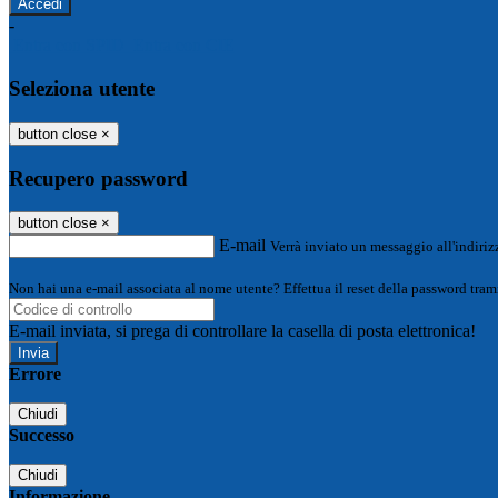
-
Entra con SPID
Entra con CIE
Seleziona utente
button close
×
Recupero password
button close
×
E-mail
Verrà inviato un messaggio all'indirizz
Non hai una e-mail associata al nome utente? Effettua il reset della password tram
E-mail inviata, si prega di controllare la casella di posta elettronica!
Errore
Chiudi
Successo
Chiudi
Informazione