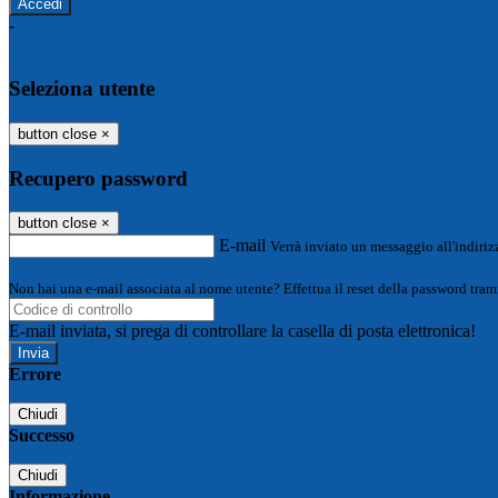
-
Entra con SPID
Entra con CIE
Seleziona utente
button close
×
Recupero password
button close
×
E-mail
Verrà inviato un messaggio all'indirizz
Non hai una e-mail associata al nome utente? Effettua il reset della password tram
E-mail inviata, si prega di controllare la casella di posta elettronica!
Errore
Chiudi
Successo
Chiudi
Informazione