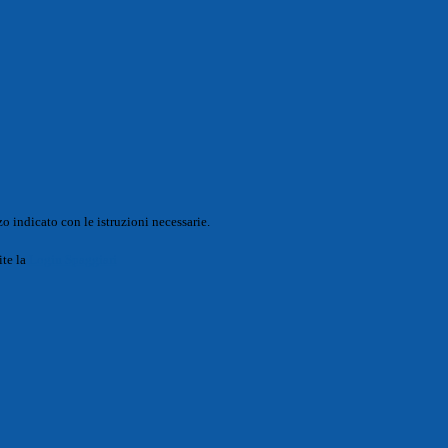
o indicato con le istruzioni necessarie.
ite la
Login Spaggiari