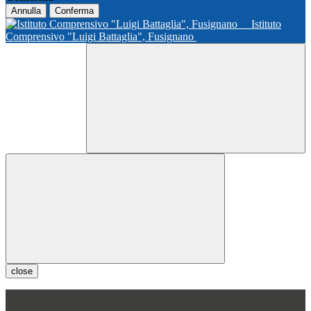
Annulla
Conferma
Istituto
Comprensivo "Luigi Battaglia", Fusignano
close