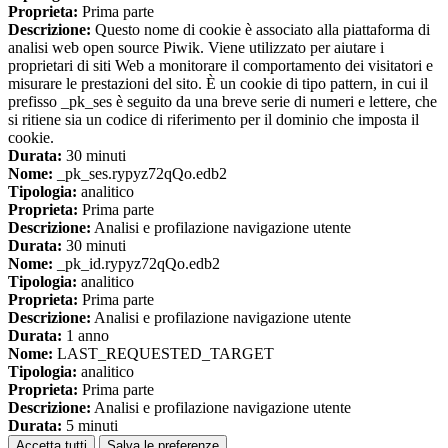
Proprieta:
Prima parte
Descrizione:
Questo nome di cookie è associato alla piattaforma di
analisi web open source Piwik. Viene utilizzato per aiutare i
proprietari di siti Web a monitorare il comportamento dei visitatori e
misurare le prestazioni del sito. È un cookie di tipo pattern, in cui il
prefisso _pk_ses è seguito da una breve serie di numeri e lettere, che
si ritiene sia un codice di riferimento per il dominio che imposta il
cookie.
Durata:
30 minuti
Nome:
_pk_ses.rypyz72qQo.edb2
Tipologia:
analitico
Proprieta:
Prima parte
Descrizione:
Analisi e profilazione navigazione utente
Durata:
30 minuti
Nome:
_pk_id.rypyz72qQo.edb2
Tipologia:
analitico
Proprieta:
Prima parte
Descrizione:
Analisi e profilazione navigazione utente
Durata:
1 anno
Nome:
LAST_REQUESTED_TARGET
Tipologia:
analitico
Proprieta:
Prima parte
Descrizione:
Analisi e profilazione navigazione utente
Durata:
5 minuti
Accetta tutti
Salva le preferenze