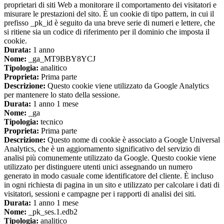
proprietari di siti Web a monitorare il comportamento dei visitatori e
misurare le prestazioni del sito. È un cookie di tipo pattern, in cui il
prefisso _pk_id è seguito da una breve serie di numeri e lettere, che
si ritiene sia un codice di riferimento per il dominio che imposta il
cookie.
Durata:
1 anno
Nome:
_ga_MT9BBY8YCJ
Tipologia:
analitico
Proprieta:
Prima parte
Descrizione:
Questo cookie viene utilizzato da Google Analytics
per mantenere lo stato della sessione.
Durata:
1 anno 1 mese
Nome:
_ga
Tipologia:
tecnico
Proprieta:
Prima parte
Descrizione:
Questo nome di cookie è associato a Google Universal
Analytics, che è un aggiornamento significativo del servizio di
analisi più comunemente utilizzato da Google. Questo cookie viene
utilizzato per distinguere utenti unici assegnando un numero
generato in modo casuale come identificatore del cliente. È incluso
in ogni richiesta di pagina in un sito e utilizzato per calcolare i dati di
visitatori, sessioni e campagne per i rapporti di analisi dei siti.
Durata:
1 anno 1 mese
Nome:
_pk_ses.1.edb2
Tipologia:
analitico