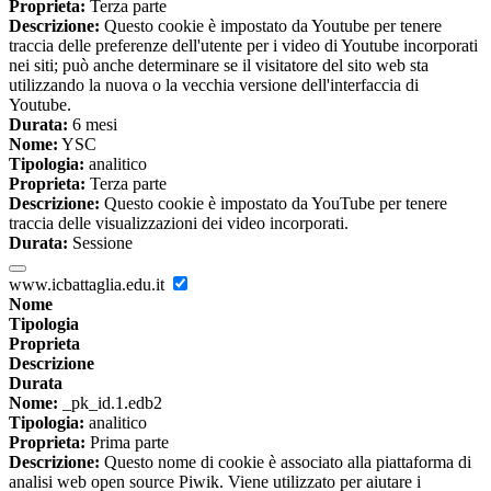
Proprieta:
Terza parte
Descrizione:
Questo cookie è impostato da Youtube per tenere
traccia delle preferenze dell'utente per i video di Youtube incorporati
nei siti; può anche determinare se il visitatore del sito web sta
utilizzando la nuova o la vecchia versione dell'interfaccia di
Youtube.
Durata:
6 mesi
Nome:
YSC
Tipologia:
analitico
Proprieta:
Terza parte
Descrizione:
Questo cookie è impostato da YouTube per tenere
traccia delle visualizzazioni dei video incorporati.
Durata:
Sessione
www.icbattaglia.edu.it
Nome
Tipologia
Proprieta
Descrizione
Durata
Nome:
_pk_id.1.edb2
Tipologia:
analitico
Proprieta:
Prima parte
Descrizione:
Questo nome di cookie è associato alla piattaforma di
analisi web open source Piwik. Viene utilizzato per aiutare i