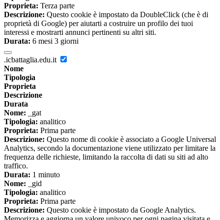
Proprieta:
Terza parte
Descrizione:
Questo cookie è impostato da DoubleClick (che è di
proprietà di Google) per aiutarti a costruire un profilo dei tuoi
interessi e mostrarti annunci pertinenti su altri siti.
Durata:
6 mesi 3 giorni
.icbattaglia.edu.it
Nome
Tipologia
Proprieta
Descrizione
Durata
Nome:
_gat
Tipologia:
analitico
Proprieta:
Prima parte
Descrizione:
Questo nome di cookie è associato a Google Universal
Analytics, secondo la documentazione viene utilizzato per limitare la
frequenza delle richieste, limitando la raccolta di dati su siti ad alto
traffico.
Durata:
1 minuto
Nome:
_gid
Tipologia:
analitico
Proprieta:
Prima parte
Descrizione:
Questo cookie è impostato da Google Analytics.
Memorizza e aggiorna un valore univoco per ogni pagina visitata e