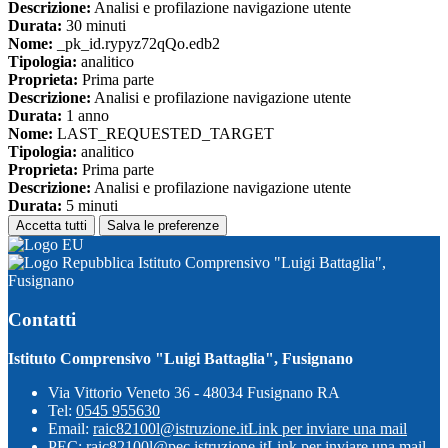
Descrizione:
Analisi e profilazione navigazione utente
Durata:
30 minuti
Nome:
_pk_id.rypyz72qQo.edb2
Tipologia:
analitico
Proprieta:
Prima parte
Descrizione:
Analisi e profilazione navigazione utente
Durata:
1 anno
Nome:
LAST_REQUESTED_TARGET
Tipologia:
analitico
Proprieta:
Prima parte
Descrizione:
Analisi e profilazione navigazione utente
Durata:
5 minuti
Accetta tutti
Salva le preferenze
Istituto Comprensivo "Luigi Battaglia",
Fusignano
Contatti
Istituto Comprensivo "Luigi Battaglia", Fusignano
Via Vittorio Veneto 36 - 48034 Fusignano RA
Tel:
0545 955630
Email:
raic82100l@istruzione.it
Link per inviare una mail
PEC:
raic82100l@pec.istruzione.it
Link per inviare una mail