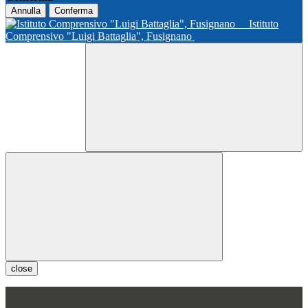
Annulla
Conferma
Istituto
Comprensivo "Luigi Battaglia", Fusignano
close