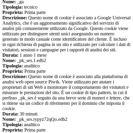
Nome:
_ga
Tipologia:
tecnico
Proprieta:
Prima parte
Descrizione:
Questo nome di cookie è associato a Google Universal
Analytics, che è un aggiornamento significativo del servizio di
analisi più comunemente utilizzato da Google. Questo cookie viene
utilizzato per distinguere utenti unici assegnando un numero
generato in modo casuale come identificatore del cliente. È incluso
in ogni richiesta di pagina in un sito e utilizzato per calcolare i dati di
visitatori, sessioni e campagne per i rapporti di analisi dei siti.
Durata:
1 anno 1 mese
Nome:
_pk_ses.1.edb2
Tipologia:
analitico
Proprieta:
Prima parte
Descrizione:
Questo nome di cookie è associato alla piattaforma di
analisi web open source Piwik. Viene utilizzato per aiutare i
proprietari di siti Web a monitorare il comportamento dei visitatori e
misurare le prestazioni del sito. È un cookie di tipo pattern, in cui il
prefisso _pk_ses è seguito da una breve serie di numeri e lettere, che
si ritiene sia un codice di riferimento per il dominio che imposta il
cookie.
Durata:
30 minuti
Nome:
_pk_ses.rypyz72qQo.edb2
Tipologia:
analitico
Proprieta:
Prima parte