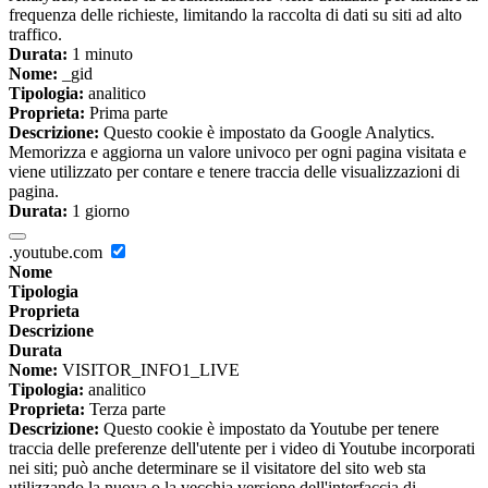
frequenza delle richieste, limitando la raccolta di dati su siti ad alto
traffico.
Durata:
1 minuto
Nome:
_gid
Tipologia:
analitico
Proprieta:
Prima parte
Descrizione:
Questo cookie è impostato da Google Analytics.
Memorizza e aggiorna un valore univoco per ogni pagina visitata e
viene utilizzato per contare e tenere traccia delle visualizzazioni di
pagina.
Durata:
1 giorno
.youtube.com
Nome
Tipologia
Proprieta
Descrizione
Durata
Nome:
VISITOR_INFO1_LIVE
Tipologia:
analitico
Proprieta:
Terza parte
Descrizione:
Questo cookie è impostato da Youtube per tenere
traccia delle preferenze dell'utente per i video di Youtube incorporati
nei siti; può anche determinare se il visitatore del sito web sta
utilizzando la nuova o la vecchia versione dell'interfaccia di