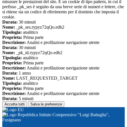
misurare le prestazioni del sito. È un cookie di tipo pattern, in cui il
prefisso _pk_ses è seguito da una breve serie di numeri e lettere, che
si ritiene sia un codice di riferimento per il dominio che imposta il
cookie.
Durata:
30 minuti
Nome:
_pk_ses.rypyz72qQo.edb2
Tipologia:
analitico
Proprieta:
Prima parte
Descrizione:
Analisi e profilazione navigazione utente
Durata:
30 minuti
Nome:
_pk_id.rypyz72qQo.edb2
Tipologia:
analitico
Proprieta:
Prima parte
Descrizione:
Analisi e profilazione navigazione utente
Durata:
1 anno
Nome:
LAST_REQUESTED_TARGET
Tipologia:
analitico
Proprieta:
Prima parte
Descrizione:
Analisi e profilazione navigazione utente
Durata:
5 minuti
Accetta tutti
Salva le preferenze
Istituto Comprensivo "Luigi Battaglia",
Fusignano