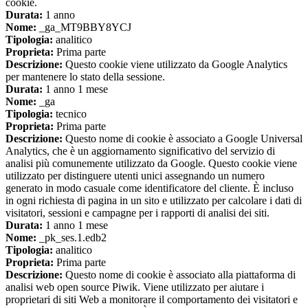
cookie.
Durata:
1 anno
Nome:
_ga_MT9BBY8YCJ
Tipologia:
analitico
Proprieta:
Prima parte
Descrizione:
Questo cookie viene utilizzato da Google Analytics
per mantenere lo stato della sessione.
Durata:
1 anno 1 mese
Nome:
_ga
Tipologia:
tecnico
Proprieta:
Prima parte
Descrizione:
Questo nome di cookie è associato a Google Universal
Analytics, che è un aggiornamento significativo del servizio di
analisi più comunemente utilizzato da Google. Questo cookie viene
utilizzato per distinguere utenti unici assegnando un numero
generato in modo casuale come identificatore del cliente. È incluso
in ogni richiesta di pagina in un sito e utilizzato per calcolare i dati di
visitatori, sessioni e campagne per i rapporti di analisi dei siti.
Durata:
1 anno 1 mese
Nome:
_pk_ses.1.edb2
Tipologia:
analitico
Proprieta:
Prima parte
Descrizione:
Questo nome di cookie è associato alla piattaforma di
analisi web open source Piwik. Viene utilizzato per aiutare i
proprietari di siti Web a monitorare il comportamento dei visitatori e