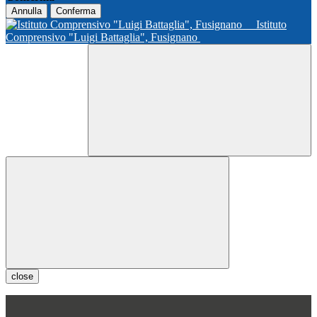
Annulla
Conferma
Istituto
Comprensivo "Luigi Battaglia", Fusignano
close