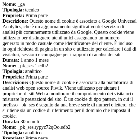
Nome:
_ga
Tipologia:
tecnico
Proprieta:
Prima parte
Descrizione:
Questo nome di cookie è associato a Google Universal
Analytics, che è un aggiornamento significativo del servizio di
analisi più comunemente utilizzato da Google. Questo cookie viene
utilizzato per distinguere utenti unici assegnando un numero
generato in modo casuale come identificatore del cliente. È incluso
in ogni richiesta di pagina in un sito e utilizzato per calcolare i dati di
visitatori, sessioni e campagne per i rapporti di analisi dei siti.
Durata:
1 anno 1 mese
Nome:
_pk_ses.1.edb2
Tipologia:
analitico
Proprieta:
Prima parte
Descrizione:
Questo nome di cookie è associato alla piattaforma di
analisi web open source Piwik. Viene utilizzato per aiutare i
proprietari di siti Web a monitorare il comportamento dei visitatori e
misurare le prestazioni del sito. È un cookie di tipo pattern, in cui il
prefisso _pk_ses è seguito da una breve serie di numeri e lettere, che
si ritiene sia un codice di riferimento per il dominio che imposta il
cookie.
Durata:
30 minuti
Nome:
_pk_ses.rypyz72qQo.edb2
Tipologia:
analitico
Proprieta:
Prima parte