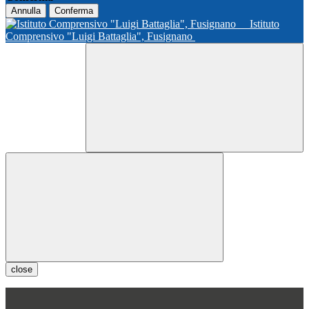
Annulla
Conferma
Istituto
Comprensivo "Luigi Battaglia", Fusignano
close