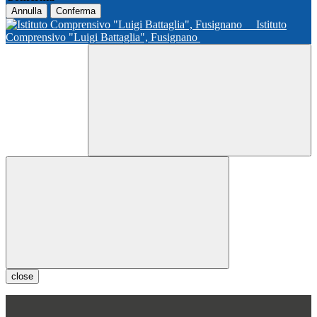
Annulla
Conferma
Istituto
Comprensivo "Luigi Battaglia", Fusignano
close