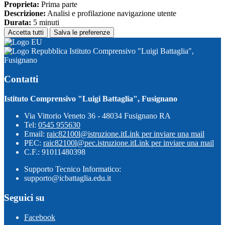
Proprieta:
Prima parte
Descrizione:
Analisi e profilazione navigazione utente
Durata:
5 minuti
Accetta tutti
Salva le preferenze
Istituto Comprensivo "Luigi Battaglia",
Fusignano
Contatti
Istituto Comprensivo "Luigi Battaglia", Fusignano
Via Vittorio Veneto 36 - 48034 Fusignano RA
Tel:
0545 955630
Email:
raic82100l@istruzione.it
Link per inviare una mail
PEC:
raic82100l@pec.istruzione.it
Link per inviare una mail
C.F.: 91011480398
Supporto Tecnico Informatico:
supporto@icbattaglia.edu.it
Seguici su
Facebook