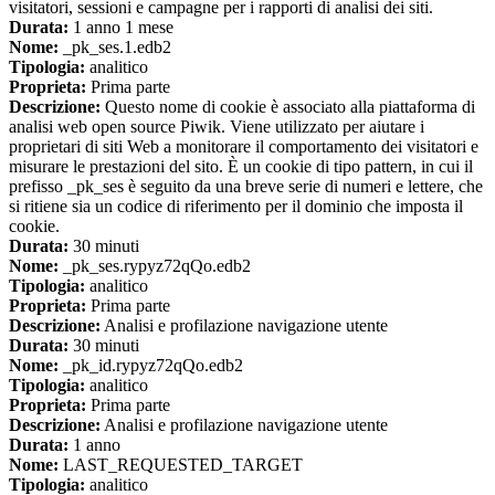
visitatori, sessioni e campagne per i rapporti di analisi dei siti.
Durata:
1 anno 1 mese
Nome:
_pk_ses.1.edb2
Tipologia:
analitico
Proprieta:
Prima parte
Descrizione:
Questo nome di cookie è associato alla piattaforma di
analisi web open source Piwik. Viene utilizzato per aiutare i
proprietari di siti Web a monitorare il comportamento dei visitatori e
misurare le prestazioni del sito. È un cookie di tipo pattern, in cui il
prefisso _pk_ses è seguito da una breve serie di numeri e lettere, che
si ritiene sia un codice di riferimento per il dominio che imposta il
cookie.
Durata:
30 minuti
Nome:
_pk_ses.rypyz72qQo.edb2
Tipologia:
analitico
Proprieta:
Prima parte
Descrizione:
Analisi e profilazione navigazione utente
Durata:
30 minuti
Nome:
_pk_id.rypyz72qQo.edb2
Tipologia:
analitico
Proprieta:
Prima parte
Descrizione:
Analisi e profilazione navigazione utente
Durata:
1 anno
Nome:
LAST_REQUESTED_TARGET
Tipologia:
analitico