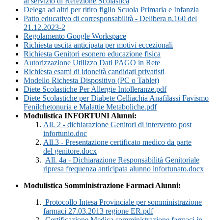
al servizio di Refezione Scolastica
Delega ad altri per ritiro figlio Scuola Primaria e Infanzia
Patto educativo di corresponsabilità - Delibera n.160 del
21.12.2023-2
Regolamento Google Workspace
Richiesta uscita anticipata per motivi eccezionali
Richiesta Genitori esonero educazione fisica
Autorizzazione Utilizzo Dati PAGO in Rete
Richiesta esami di idoneità candidati privatisti
Modello Richesta Dispositivo (PC o Tablet)
Diete Scolastiche Per Allergie Intolleranze.pdf
Diete Scolastiche per Diabete Celliachia Anafilassi Favismo
Fenilchetonuria e Malattie Metaboliche.pdf
Modulistica INFORTUNI Alunni:
All. 2 - dichiarazione Genitori di intervento post
infortunio.doc
All.3 - Presentazione certificato medico da parte
del
genitore.docx
All. 4a - Dichiarazione Responsabilità Genitoriale
ripresa frequenza anticipata alunno infortunato.docx
Modulistica Somministrazione Farmaci Alunni:
Protocollo Intesa Provinciale per somministrazione
farmaci 27.03.2013 regione ER.pdf
Certificazione Medica somministrazione farmaci in