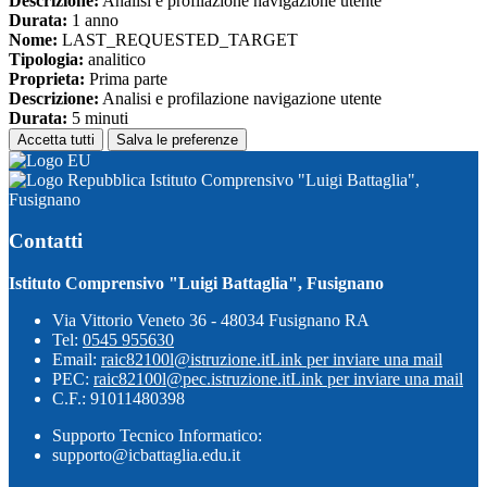
Descrizione:
Analisi e profilazione navigazione utente
Durata:
1 anno
Nome:
LAST_REQUESTED_TARGET
Tipologia:
analitico
Proprieta:
Prima parte
Descrizione:
Analisi e profilazione navigazione utente
Durata:
5 minuti
Accetta tutti
Salva le preferenze
Istituto Comprensivo "Luigi Battaglia",
Fusignano
Contatti
Istituto Comprensivo "Luigi Battaglia", Fusignano
Via Vittorio Veneto 36 - 48034 Fusignano RA
Tel:
0545 955630
Email:
raic82100l@istruzione.it
Link per inviare una mail
PEC:
raic82100l@pec.istruzione.it
Link per inviare una mail
C.F.: 91011480398
Supporto Tecnico Informatico:
supporto@icbattaglia.edu.it