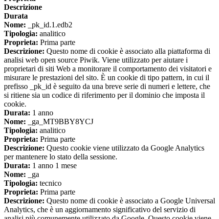
Descrizione
Durata
Nome:
_pk_id.1.edb2
Tipologia:
analitico
Proprieta:
Prima parte
Descrizione:
Questo nome di cookie è associato alla piattaforma di
analisi web open source Piwik. Viene utilizzato per aiutare i
proprietari di siti Web a monitorare il comportamento dei visitatori e
misurare le prestazioni del sito. È un cookie di tipo pattern, in cui il
prefisso _pk_id è seguito da una breve serie di numeri e lettere, che
si ritiene sia un codice di riferimento per il dominio che imposta il
cookie.
Durata:
1 anno
Nome:
_ga_MT9BBY8YCJ
Tipologia:
analitico
Proprieta:
Prima parte
Descrizione:
Questo cookie viene utilizzato da Google Analytics
per mantenere lo stato della sessione.
Durata:
1 anno 1 mese
Nome:
_ga
Tipologia:
tecnico
Proprieta:
Prima parte
Descrizione:
Questo nome di cookie è associato a Google Universal
Analytics, che è un aggiornamento significativo del servizio di
analisi più comunemente utilizzato da Google. Questo cookie viene