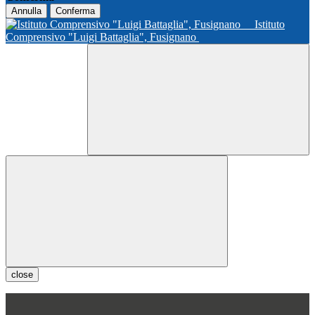
Annulla
Conferma
Istituto
Comprensivo "Luigi Battaglia", Fusignano
close