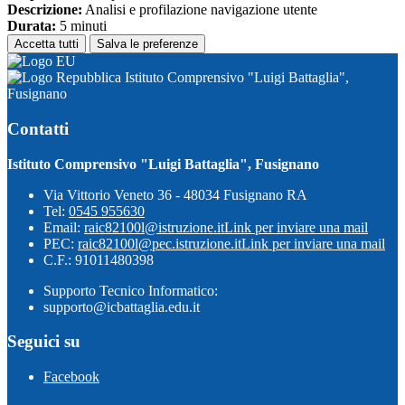
Descrizione:
Analisi e profilazione navigazione utente
Durata:
5 minuti
Accetta tutti
Salva le preferenze
Istituto Comprensivo "Luigi Battaglia",
Fusignano
Contatti
Istituto Comprensivo "Luigi Battaglia", Fusignano
Via Vittorio Veneto 36 - 48034 Fusignano RA
Tel:
0545 955630
Email:
raic82100l@istruzione.it
Link per inviare una mail
PEC:
raic82100l@pec.istruzione.it
Link per inviare una mail
C.F.: 91011480398
Supporto Tecnico Informatico:
supporto@icbattaglia.edu.it
Seguici su
Facebook