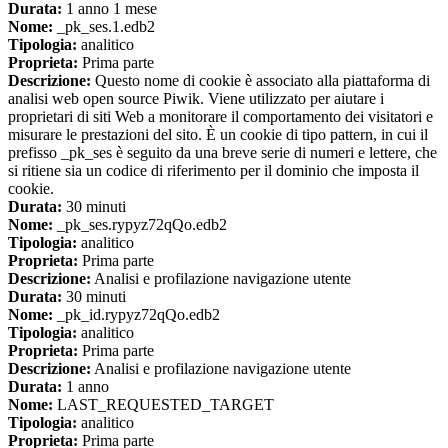
Durata:
1 anno 1 mese
Nome:
_pk_ses.1.edb2
Tipologia:
analitico
Proprieta:
Prima parte
Descrizione:
Questo nome di cookie è associato alla piattaforma di
analisi web open source Piwik. Viene utilizzato per aiutare i
proprietari di siti Web a monitorare il comportamento dei visitatori e
misurare le prestazioni del sito. È un cookie di tipo pattern, in cui il
prefisso _pk_ses è seguito da una breve serie di numeri e lettere, che
si ritiene sia un codice di riferimento per il dominio che imposta il
cookie.
Durata:
30 minuti
Nome:
_pk_ses.rypyz72qQo.edb2
Tipologia:
analitico
Proprieta:
Prima parte
Descrizione:
Analisi e profilazione navigazione utente
Durata:
30 minuti
Nome:
_pk_id.rypyz72qQo.edb2
Tipologia:
analitico
Proprieta:
Prima parte
Descrizione:
Analisi e profilazione navigazione utente
Durata:
1 anno
Nome:
LAST_REQUESTED_TARGET
Tipologia:
analitico
Proprieta:
Prima parte