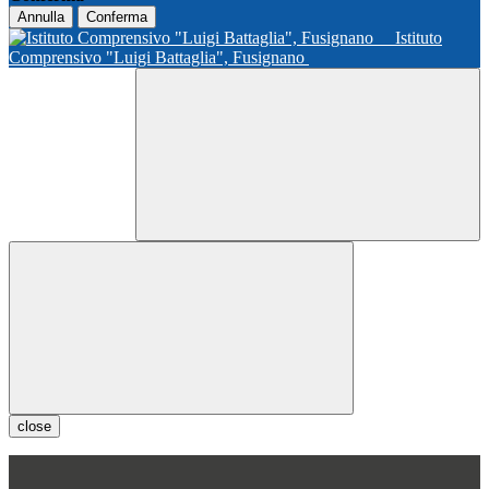
Annulla
Conferma
Istituto
Comprensivo "Luigi Battaglia", Fusignano
close