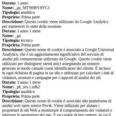
Durata:
1 anno
Nome:
_ga_MT9BBY8YCJ
Tipologia:
analitico
Proprieta:
Prima parte
Descrizione:
Questo cookie viene utilizzato da Google Analytics
per mantenere lo stato della sessione.
Durata:
1 anno 1 mese
Nome:
_ga
Tipologia:
tecnico
Proprieta:
Prima parte
Descrizione:
Questo nome di cookie è associato a Google Universal
Analytics, che è un aggiornamento significativo del servizio di
analisi più comunemente utilizzato da Google. Questo cookie viene
utilizzato per distinguere utenti unici assegnando un numero
generato in modo casuale come identificatore del cliente. È incluso
in ogni richiesta di pagina in un sito e utilizzato per calcolare i dati di
visitatori, sessioni e campagne per i rapporti di analisi dei siti.
Durata:
1 anno 1 mese
Nome:
_pk_ses.1.edb2
Tipologia:
analitico
Proprieta:
Prima parte
Descrizione:
Questo nome di cookie è associato alla piattaforma di
analisi web open source Piwik. Viene utilizzato per aiutare i
proprietari di siti Web a monitorare il comportamento dei visitatori e
misurare le prestazioni del sito. È un cookie di tipo pattern, in cui il