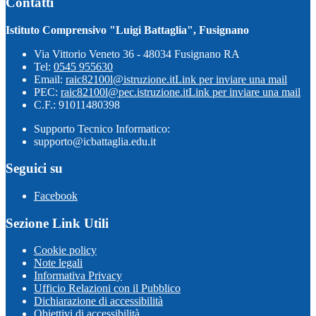
Contatti
Istituto Comprensivo "Luigi Battaglia", Fusignano
Via Vittorio Veneto 36 - 48034 Fusignano RA
Tel:
0545 955630
Email:
raic82100l@istruzione.it
Link per inviare una mail
PEC:
raic82100l@pec.istruzione.it
Link per inviare una mail
C.F.: 91011480398
Supporto Tecnico Informatico:
supporto@icbattaglia.edu.it
Seguici su
Facebook
Sezione Link Utili
Cookie policy
Note legali
Informativa Privacy
Ufficio Relazioni con il Pubblico
Dichiarazione di accessibilità
Obiettivi di accessibilità