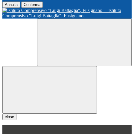
Annulla
Conferma
Istituto
Comprensivo "Luigi Battaglia", Fusignano
close