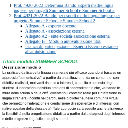
Prot. 4920-2022 Determina Bando Esperti madrelingua
inglese per progetti Summer School e Summer School 2
Prot. 4921-2022 Bando per esperti madrelingua inglese per
progetto Summer School e Summer School 2
Allegato A - esperto docente
Allegato A - associazione esterna
Allegato A2 - ente-società-associazione esterna
Allegato B - Modulo autovalutazione titoli
Istanza di partecipazione - Esperto Esterno estraneo
all'aministrazione
Titolo modulo
SUMMER SCHOOL
Descrizione
modulo
La pratica didattica della lingua straniera è più efficace quando si basa su un
approccio
“comunicativo”, a partire da una situazione, da un contenuto, con
obiettivi realistici,
motivanti rispetto a interessi, capacità e contesto degli
studenti.
Il laboratorio individua
ambienti di apprendimento che, varcando le
mura della scuola o della città, diventano il
contesto reale per l’interazione in
lingua straniera (incontri nei parchi, nelle biblioteche,
nelle comunità virtuali
che permettono l’interazione e condivisione di esperienze e di
interessi con
native speaker della stessa età). Tale approccio sarà seguito anche
attraverso
la flessibilità nella progettazione didattica a partire dalla diagnosi degli interessi
e delle esigenze linguistiche degli studenti.