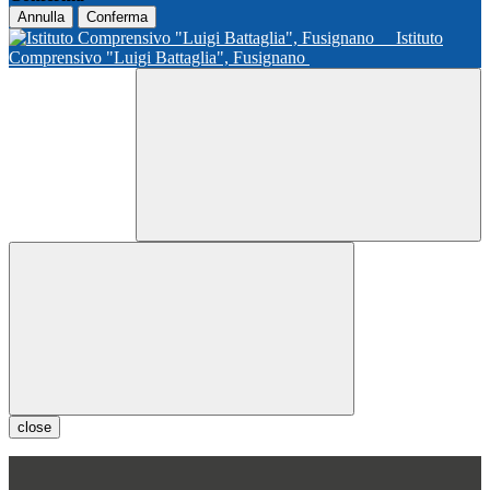
Annulla
Conferma
Istituto
Comprensivo "Luigi Battaglia", Fusignano
close