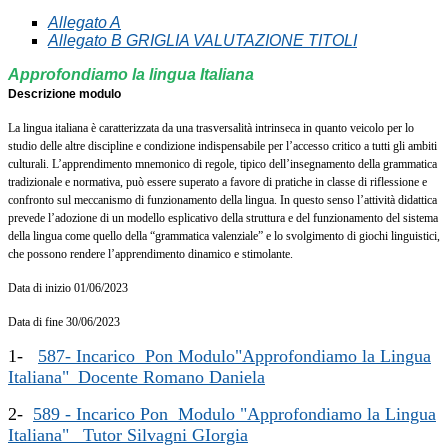
A
llegato A
Allegato B GRIGLIA VALUTAZIONE TITOLI
Approfondiamo la lingua Italiana
Descrizione
modulo
La lingua italiana è caratterizzata da una trasversalità intrinseca in quanto veicolo per lo
studio delle altre discipline e condizione indispensabile per l’accesso critico a tutti gli
ambiti
culturali. L’apprendimento mnemonico di regole, tipico dell’insegnamento della
grammatica
tradizionale e normativa, può essere superato a favore di pratiche in classe di
riflessione e
confronto sul meccanismo di funzionamento della lingua. In questo senso
l’attività didattica
prevede l’adozione di un modello esplicativo della struttura e del
funzionamento del sistema
della lingua come quello della “grammatica valenziale” e lo
svolgimento di giochi linguistici,
che possono rendere l’apprendimento dinamico e
stimolante.
Data di inizio 01/06/2023
Data di fine 30/06/2023
1-
587- Incarico Pon Modulo"Approfondiamo la Lingua
Italiana"_Docente Romano Daniela
2-
589 - Incarico Pon Modulo "Approfondiamo la Lingua
Italiana" _Tutor Silvagni GIorgia