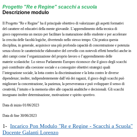
Progetto "Re e Regine" scacchi a scuola
Descrizione
modulo
Il Progetto “Re e Regine” ha il principale obiettivo di valorizzare gli aspetti formativi
del
carattere ed educativi della mente giovanile. L’apprendimento della tecnica di
gioco
rappresenta un mezzo per facilitare la maturazione dello studente e per accelerare
la
crescita delle facoltà logiche, divertendo nello stesso tempo. Chi pratica questa
disciplina,
in generale, acquisisce una più profonda capacità di concentrazione e potenzia
senza
sforzo le caratteristiche elaborative del cervello con notevoli effetti benefici anche in
altri
campi come l’organizzazione del proprio lavoro o l’apprendimento delle
materie
scolastiche. Lo stesso Parlamento Europeo riconosce che il gioco degli scacchi
può
contribuire alla coesione sociale e a conseguire obiettivi strategici quali
l’integrazione
sociale, la lotta contro la discriminazione e la lotta contro le diverse
dipendenze; inoltre,
indipendentemente dall’età dei ragazzi, il gioco degli scacchi può
migliorare la
concentrazione, la pazienza, la perseveranza e può sviluppare il senso di
creatività,
l’intuito e la memoria oltre alle capacità analitiche e decisionali. Gli scacchi
insegnano
inoltre determinazione, motivazione e spirito sportivo.
Data di inizio 01/06/2023
Data di fine 30/06/2023
1-
Incarico Pon Modulo "Re e Regine - Scacchi a Scuola"
Docente Galanti Lorenzo