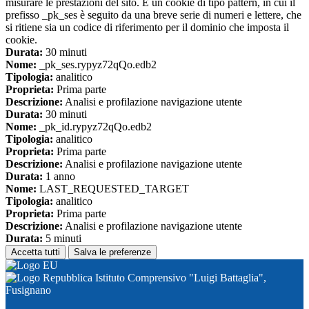
misurare le prestazioni del sito. È un cookie di tipo pattern, in cui il
prefisso _pk_ses è seguito da una breve serie di numeri e lettere, che
si ritiene sia un codice di riferimento per il dominio che imposta il
cookie.
Durata:
30 minuti
Nome:
_pk_ses.rypyz72qQo.edb2
Tipologia:
analitico
Proprieta:
Prima parte
Descrizione:
Analisi e profilazione navigazione utente
Durata:
30 minuti
Nome:
_pk_id.rypyz72qQo.edb2
Tipologia:
analitico
Proprieta:
Prima parte
Descrizione:
Analisi e profilazione navigazione utente
Durata:
1 anno
Nome:
LAST_REQUESTED_TARGET
Tipologia:
analitico
Proprieta:
Prima parte
Descrizione:
Analisi e profilazione navigazione utente
Durata:
5 minuti
Accetta tutti
Salva le preferenze
Istituto Comprensivo "Luigi Battaglia",
Fusignano