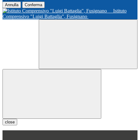
Annulla
Conferma
Istituto
Comprensivo "Luigi Battaglia", Fusignano
close