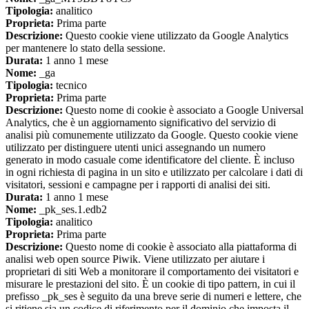
Tipologia:
analitico
Proprieta:
Prima parte
Descrizione:
Questo cookie viene utilizzato da Google Analytics
per mantenere lo stato della sessione.
Durata:
1 anno 1 mese
Nome:
_ga
Tipologia:
tecnico
Proprieta:
Prima parte
Descrizione:
Questo nome di cookie è associato a Google Universal
Analytics, che è un aggiornamento significativo del servizio di
analisi più comunemente utilizzato da Google. Questo cookie viene
utilizzato per distinguere utenti unici assegnando un numero
generato in modo casuale come identificatore del cliente. È incluso
in ogni richiesta di pagina in un sito e utilizzato per calcolare i dati di
visitatori, sessioni e campagne per i rapporti di analisi dei siti.
Durata:
1 anno 1 mese
Nome:
_pk_ses.1.edb2
Tipologia:
analitico
Proprieta:
Prima parte
Descrizione:
Questo nome di cookie è associato alla piattaforma di
analisi web open source Piwik. Viene utilizzato per aiutare i
proprietari di siti Web a monitorare il comportamento dei visitatori e
misurare le prestazioni del sito. È un cookie di tipo pattern, in cui il
prefisso _pk_ses è seguito da una breve serie di numeri e lettere, che
si ritiene sia un codice di riferimento per il dominio che imposta il