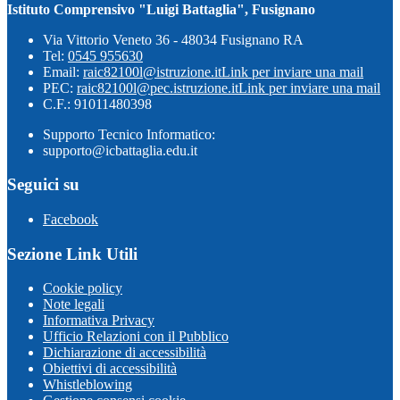
Istituto Comprensivo "Luigi Battaglia", Fusignano
Via Vittorio Veneto 36 - 48034 Fusignano RA
Tel:
0545 955630
Email:
raic82100l@istruzione.it
Link per inviare una mail
PEC:
raic82100l@pec.istruzione.it
Link per inviare una mail
C.F.: 91011480398
Supporto Tecnico Informatico:
supporto@icbattaglia.edu.it
Seguici su
Facebook
Sezione Link Utili
Cookie policy
Note legali
Informativa Privacy
Ufficio Relazioni con il Pubblico
Dichiarazione di accessibilità
Obiettivi di accessibilità
Whistleblowing