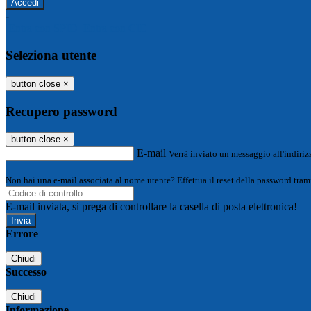
-
Entra con SPID
Entra con CIE
Seleziona utente
button close
×
Recupero password
button close
×
E-mail
Verrà inviato un messaggio all'indirizz
Non hai una e-mail associata al nome utente? Effettua il reset della password tram
E-mail inviata, si prega di controllare la casella di posta elettronica!
Errore
Chiudi
Successo
Chiudi
Informazione