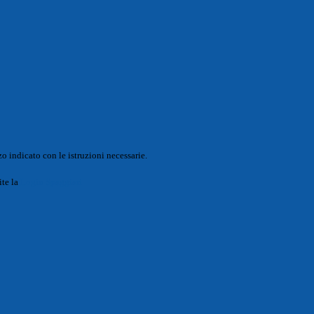
o indicato con le istruzioni necessarie.
ite la
Login Spaggiari