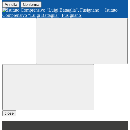
Annulla
Conferma
Istituto
Comprensivo "Luigi Battaglia", Fusignano
close