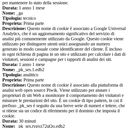
per mantenere lo stato della sessione.
Durata:
1 anno 1 mese
Nome:
_ga
Tipologia:
tecnico
Proprieta:
Prima parte
Descrizione:
Questo nome di cookie è associato a Google Universal
Analytics, che è un aggiornamento significativo del servizio di
analisi più comunemente utilizzato da Google. Questo cookie viene
utilizzato per distinguere utenti unici assegnando un numero
generato in modo casuale come identificatore del cliente. È incluso
in ogni richiesta di pagina in un sito e utilizzato per calcolare i dati di
visitatori, sessioni e campagne per i rapporti di analisi dei siti.
Durata:
1 anno 1 mese
Nome:
_pk_ses.1.edb2
Tipologia:
analitico
Proprieta:
Prima parte
Descrizione:
Questo nome di cookie è associato alla piattaforma di
analisi web open source Piwik. Viene utilizzato per aiutare i
proprietari di siti Web a monitorare il comportamento dei visitatori e
misurare le prestazioni del sito. È un cookie di tipo pattern, in cui il
prefisso _pk_ses è seguito da una breve serie di numeri e lettere, che
si ritiene sia un codice di riferimento per il dominio che imposta il
cookie.
Durata:
30 minuti
Nome:
_pk_ses.rypyz72qQo.edb2