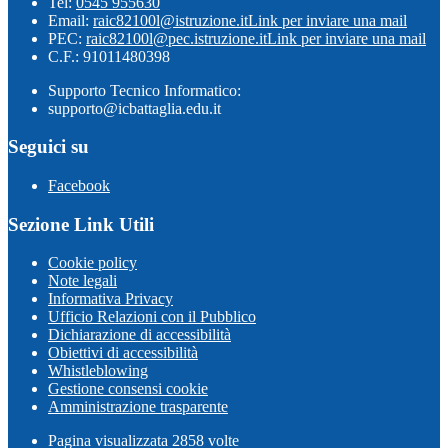
Tel:
0545 955630
Email:
raic82100l@istruzione.it
Link per inviare una mail
PEC:
raic82100l@pec.istruzione.it
Link per inviare una mail
C.F.: 91011480398
Supporto Tecnico Informatico:
supporto@icbattaglia.edu.it
Seguici su
Facebook
Sezione Link Utili
Cookie policy
Note legali
Informativa Privacy
Ufficio Relazioni con il Pubblico
Dichiarazione di accessibilità
Obiettivi di accessibilità
Whistleblowing
Gestione consensi cookie
Amministrazione trasparente
Pagina visualizzata
2858
volte