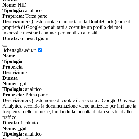
Nome:
NID
Tipologia:
analitico
Proprieta:
Terza parte
Descrizione:
Questo cookie è impostato da DoubleClick (che è di
proprietà di Google) per aiutarti a costruire un profilo dei tuoi
interessi e mostrarti annunci pertinenti su altri siti.
Durata:
6 mesi 3 giorni
.icbattaglia.edu.it
Nome
Tipologia
Proprieta
Descrizione
Durata
Nome:
_gat
Tipologia:
analitico
Proprieta:
Prima parte
Descrizione:
Questo nome di cookie è associato a Google Universal
Analytics, secondo la documentazione viene utilizzato per limitare la
frequenza delle richieste, limitando la raccolta di dati su siti ad alto
traffico.
Durata:
1 minuto
Nome:
_gid
Tipologia:
analitico