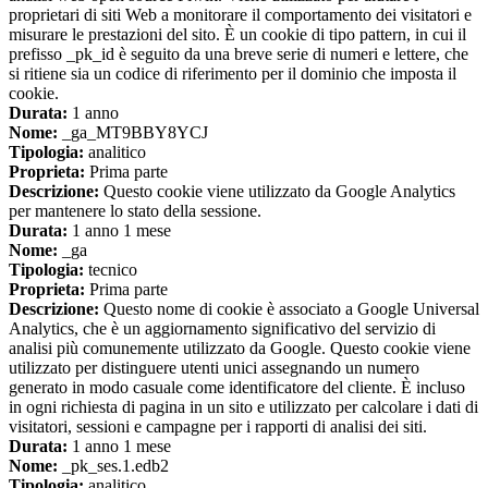
proprietari di siti Web a monitorare il comportamento dei visitatori e
misurare le prestazioni del sito. È un cookie di tipo pattern, in cui il
prefisso _pk_id è seguito da una breve serie di numeri e lettere, che
si ritiene sia un codice di riferimento per il dominio che imposta il
cookie.
Durata:
1 anno
Nome:
_ga_MT9BBY8YCJ
Tipologia:
analitico
Proprieta:
Prima parte
Descrizione:
Questo cookie viene utilizzato da Google Analytics
per mantenere lo stato della sessione.
Durata:
1 anno 1 mese
Nome:
_ga
Tipologia:
tecnico
Proprieta:
Prima parte
Descrizione:
Questo nome di cookie è associato a Google Universal
Analytics, che è un aggiornamento significativo del servizio di
analisi più comunemente utilizzato da Google. Questo cookie viene
utilizzato per distinguere utenti unici assegnando un numero
generato in modo casuale come identificatore del cliente. È incluso
in ogni richiesta di pagina in un sito e utilizzato per calcolare i dati di
visitatori, sessioni e campagne per i rapporti di analisi dei siti.
Durata:
1 anno 1 mese
Nome:
_pk_ses.1.edb2
Tipologia:
analitico