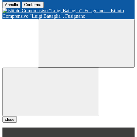
Annulla
Conferma
Istituto
Comprensivo "Luigi Battaglia", Fusignano
close