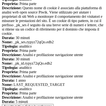
Proprieta:
Prima parte
Descrizione:
Questo nome di cookie è associato alla piattaforma di
analisi web open source Piwik. Viene utilizzato per aiutare i
proprietari di siti Web a monitorare il comportamento dei visitatori e
misurare le prestazioni del sito. È un cookie di tipo pattern, in cui il
prefisso _pk_ses è seguito da una breve serie di numeri e lettere, che
si ritiene sia un codice di riferimento per il dominio che imposta il
cookie.
Durata:
30 minuti
Nome:
_pk_ses.rypyz72qQo.edb2
Tipologia:
analitico
Proprieta:
Prima parte
Descrizione:
Analisi e profilazione navigazione utente
Durata:
30 minuti
Nome:
_pk_id.rypyz72qQo.edb2
Tipologia:
analitico
Proprieta:
Prima parte
Descrizione:
Analisi e profilazione navigazione utente
Durata:
1 anno
Nome:
LAST_REQUESTED_TARGET
Tipologia:
analitico
Proprieta:
Prima parte
Descrizione:
Analisi e profilazione navigazione utente
Durata:
5 minuti