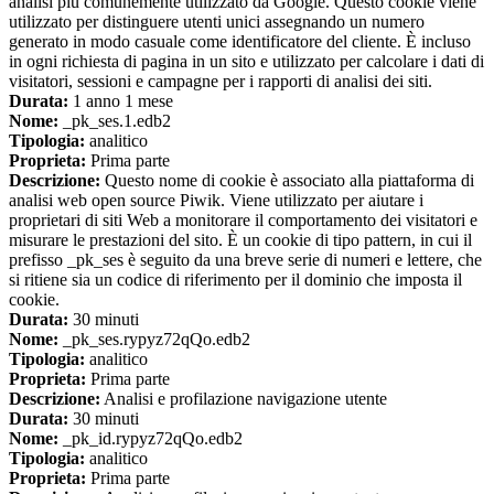
analisi più comunemente utilizzato da Google. Questo cookie viene
utilizzato per distinguere utenti unici assegnando un numero
generato in modo casuale come identificatore del cliente. È incluso
in ogni richiesta di pagina in un sito e utilizzato per calcolare i dati di
visitatori, sessioni e campagne per i rapporti di analisi dei siti.
Durata:
1 anno 1 mese
Nome:
_pk_ses.1.edb2
Tipologia:
analitico
Proprieta:
Prima parte
Descrizione:
Questo nome di cookie è associato alla piattaforma di
analisi web open source Piwik. Viene utilizzato per aiutare i
proprietari di siti Web a monitorare il comportamento dei visitatori e
misurare le prestazioni del sito. È un cookie di tipo pattern, in cui il
prefisso _pk_ses è seguito da una breve serie di numeri e lettere, che
si ritiene sia un codice di riferimento per il dominio che imposta il
cookie.
Durata:
30 minuti
Nome:
_pk_ses.rypyz72qQo.edb2
Tipologia:
analitico
Proprieta:
Prima parte
Descrizione:
Analisi e profilazione navigazione utente
Durata:
30 minuti
Nome:
_pk_id.rypyz72qQo.edb2
Tipologia:
analitico
Proprieta:
Prima parte