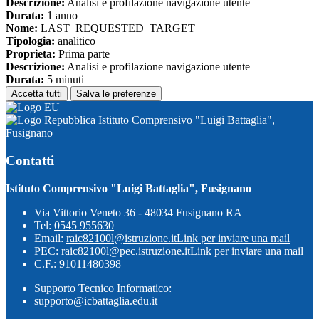
Descrizione:
Analisi e profilazione navigazione utente
Durata:
1 anno
Nome:
LAST_REQUESTED_TARGET
Tipologia:
analitico
Proprieta:
Prima parte
Descrizione:
Analisi e profilazione navigazione utente
Durata:
5 minuti
Accetta tutti
Salva le preferenze
Istituto Comprensivo "Luigi Battaglia",
Fusignano
Contatti
Istituto Comprensivo "Luigi Battaglia", Fusignano
Via Vittorio Veneto 36 - 48034 Fusignano RA
Tel:
0545 955630
Email:
raic82100l@istruzione.it
Link per inviare una mail
PEC:
raic82100l@pec.istruzione.it
Link per inviare una mail
C.F.: 91011480398
Supporto Tecnico Informatico:
supporto@icbattaglia.edu.it