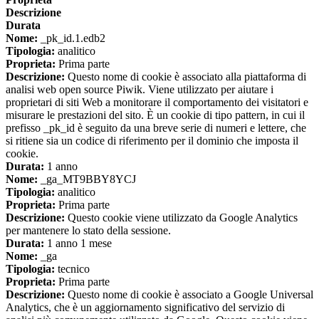
Descrizione
Durata
Nome:
_pk_id.1.edb2
Tipologia:
analitico
Proprieta:
Prima parte
Descrizione:
Questo nome di cookie è associato alla piattaforma di
analisi web open source Piwik. Viene utilizzato per aiutare i
proprietari di siti Web a monitorare il comportamento dei visitatori e
misurare le prestazioni del sito. È un cookie di tipo pattern, in cui il
prefisso _pk_id è seguito da una breve serie di numeri e lettere, che
si ritiene sia un codice di riferimento per il dominio che imposta il
cookie.
Durata:
1 anno
Nome:
_ga_MT9BBY8YCJ
Tipologia:
analitico
Proprieta:
Prima parte
Descrizione:
Questo cookie viene utilizzato da Google Analytics
per mantenere lo stato della sessione.
Durata:
1 anno 1 mese
Nome:
_ga
Tipologia:
tecnico
Proprieta:
Prima parte
Descrizione:
Questo nome di cookie è associato a Google Universal
Analytics, che è un aggiornamento significativo del servizio di