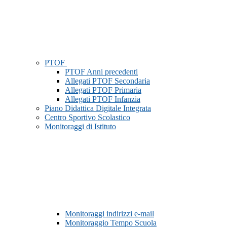
PTOF
PTOF Anni precedenti
Allegati PTOF Secondaria
Allegati PTOF Primaria
Allegati PTOF Infanzia
Piano Didattica Digitale Integrata
Centro Sportivo Scolastico
Monitoraggi di Istituto
Monitoraggi indirizzi e-mail
Monitoraggio Tempo Scuola