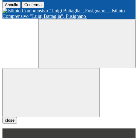
Annulla
Conferma
Istituto
Comprensivo "Luigi Battaglia", Fusignano
close